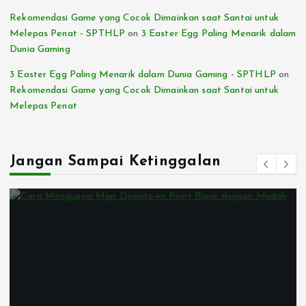
Rekomendasi Game yang Cocok Dimainkan saat Santai untuk
Melepas Penat - SPTHLP
on
3 Easter Egg Paling Menarik dalam
Dunia Gaming
3 Easter Egg Paling Menarik dalam Dunia Gaming - SPTHLP
on
Rekomendasi Game yang Cocok Dimainkan saat Santai untuk
Melepas Penat
Jangan Sampai Ketinggalan