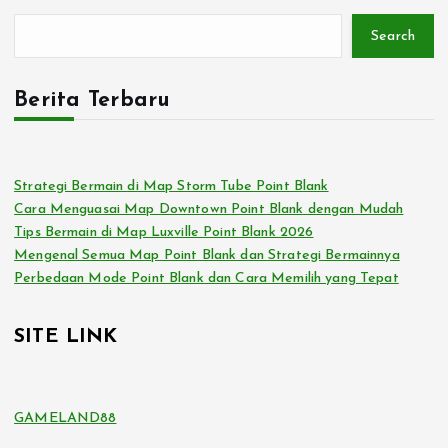
Search
Berita Terbaru
Strategi Bermain di Map Storm Tube Point Blank
Cara Menguasai Map Downtown Point Blank dengan Mudah
Tips Bermain di Map Luxville Point Blank 2026
Mengenal Semua Map Point Blank dan Strategi Bermainnya
Perbedaan Mode Point Blank dan Cara Memilih yang Tepat
SITE LINK
GAMELAND88