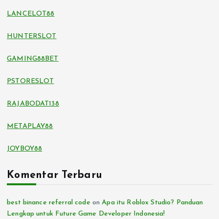
LANCELOT88
HUNTERSLOT
GAMING88BET
PSTORESLOT
RAJABODAT138
METAPLAY88
JOYBOY88
Komentar Terbaru
best binance referral code
on
Apa itu Roblox Studio? Panduan
Lengkap untuk Future Game Developer Indonesia!