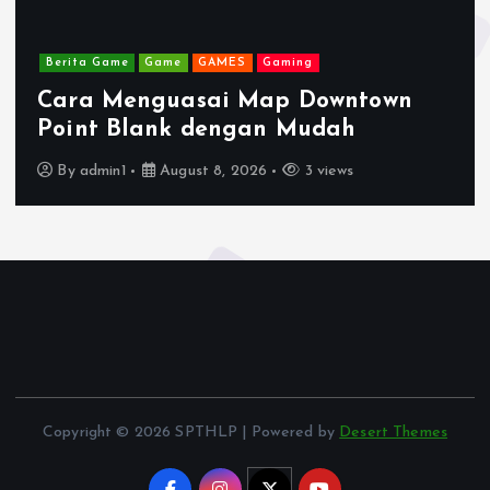
Berita Game
Game
GAMES
Gaming
Cara Menguasai Map Downtown
Point Blank dengan Mudah
By
admin1
August 8, 2026
3 views
Copyright © 2026 SPTHLP | Powered by
Desert Themes