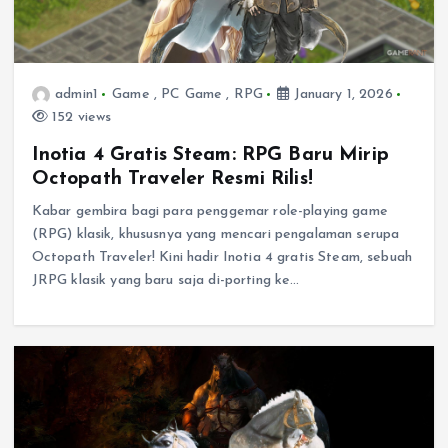
admin1
Game
,
PC Game
,
RPG
January 1, 2026
152 views
Inotia 4 Gratis Steam: RPG Baru Mirip
Octopath Traveler Resmi Rilis!
Kabar gembira bagi para penggemar role-playing game
(RPG) klasik, khususnya yang mencari pengalaman serupa
Octopath Traveler! Kini hadir Inotia 4 gratis Steam, sebuah
JRPG klasik yang baru saja di-porting ke…