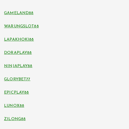
n
GAMELAND88
a
WARUNGSLOT88
t
LAPAKHOKI88
i
DORAPLAY88
o
NINJAPLAY88
n
GLORYBET77
EPICPLAY88
LUNOX88
ZILONG88