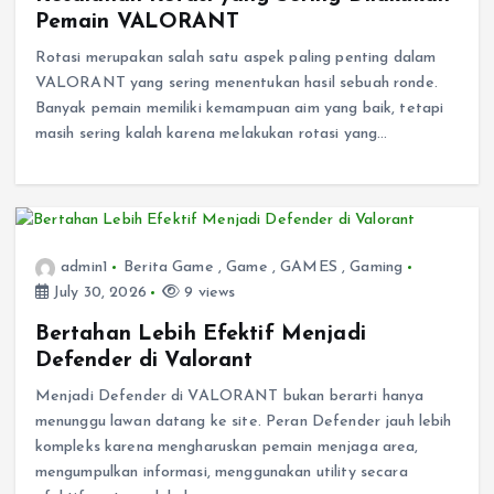
Pemain VALORANT
Rotasi merupakan salah satu aspek paling penting dalam
VALORANT yang sering menentukan hasil sebuah ronde.
Banyak pemain memiliki kemampuan aim yang baik, tetapi
masih sering kalah karena melakukan rotasi yang…
admin1
Berita Game
,
Game
,
GAMES
,
Gaming
July 30, 2026
9 views
Bertahan Lebih Efektif Menjadi
Defender di Valorant
Menjadi Defender di VALORANT bukan berarti hanya
menunggu lawan datang ke site. Peran Defender jauh lebih
kompleks karena mengharuskan pemain menjaga area,
mengumpulkan informasi, menggunakan utility secara