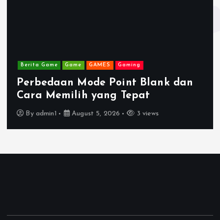
Berita Game
Game
GAMES
Gaming
Perbedaan Mode Point Blank dan
Cara Memilih yang Tepat
By
admin1
August 5, 2026
3 views