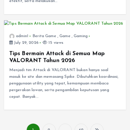
efektif, serta melakukan…
admin1
Berita Game
,
Game
,
Gaming
July 29, 2026
15 views
Tips Bermain Attack di Semua Map
VALORANT Tahun 2026
Menjadi tim Attack di VALORANT bukan hanya soal
masuk ke site dan memasang Spike. Dibutuhkan koordinasi,
penggunaan utility yang tepat, kemampuan membaca
pergerakan lawan, serta pengambilan keputusan yang
cepat. Banyak…