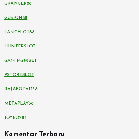
GRANGER88
GUSION88
LANCELOT88
HUNTERSLOT
GAMING88BET
PSTORESLOT
RAJABODAT138
METAPLAY88
JOYBOY88
Komentar Terbaru