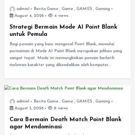
admin1
Berita Game
,
Game
,
GAMES
,
Gaming
August 4, 2026
4 views
Strategi Bermain Mode AI Point Blank
untuk Pemula
Bagi pemain yang baru mengenal Point Blank, memulai
permainan di Mode AI Point Blank merupakan pilihan yang
sangat tepat. Mode ini memungkinkan pemain berlatih
melawan karakter yang dikendalikan oleh komputer…
admin1
Berita Game
,
Game
,
GAMES
,
Gaming
August 3, 2026
8 views
Cara Bermain Death Match Point Blank
agar Mendominasi