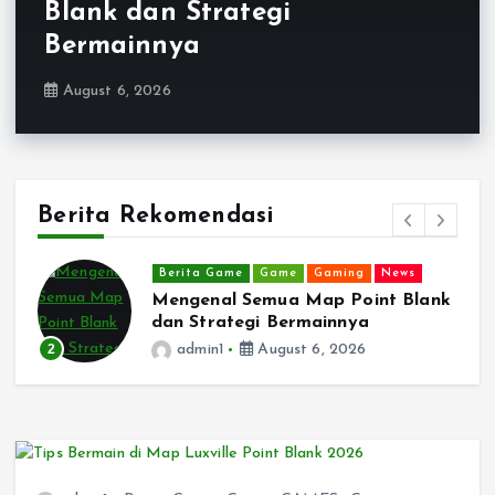
Blank dan Strategi
Bermainnya
August 6, 2026
Berita Rekomendasi
Berita Game
Game
GAMES
Gaming
k
Perbedaan Mode Point Blank dan
Cara Memilih yang Tepat
3
admin1
August 5, 2026