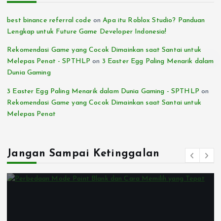
best binance referral code
on
Apa itu Roblox Studio? Panduan
Lengkap untuk Future Game Developer Indonesia!
Rekomendasi Game yang Cocok Dimainkan saat Santai untuk
Melepas Penat - SPTHLP
on
3 Easter Egg Paling Menarik dalam
Dunia Gaming
3 Easter Egg Paling Menarik dalam Dunia Gaming - SPTHLP
on
Rekomendasi Game yang Cocok Dimainkan saat Santai untuk
Melepas Penat
Jangan Sampai Ketinggalan