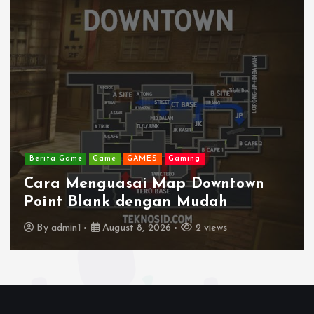
Berita Game
Game
GAMES
Gaming
Cara Menguasai Map Downtown
Point Blank dengan Mudah
By
admin1
August 8, 2026
2 views