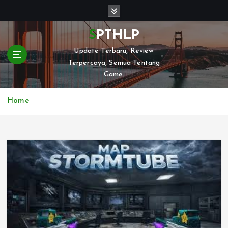
S
k
i
SPTHLP
p
Update Terbaru, Review
t
Terpercaya, Semua Tentang
o
Game.
c
o
n
Home
t
e
n
t