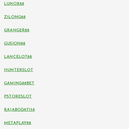
LUNOX88
ZILONG88
GRANGER88
GUSION88
LANCELOT88
HUNTERSLOT
GAMING88BET
PSTORESLOT
RAJABODAT138
METAPLAY88