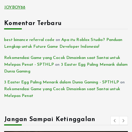
JOYBOY88
Komentar Terbaru
best binance referral code
on
Apa itu Roblox Studio? Panduan
Lengkap untuk Future Game Developer Indonesia!
Rekomendasi Game yang Cocok Dimainkan saat Santai untuk
Melepas Penat - SPTHLP
on
3 Easter Egg Paling Menarik dalam
Dunia Gaming
3 Easter Egg Paling Menarik dalam Dunia Gaming - SPTHLP
on
Rekomendasi Game yang Cocok Dimainkan saat Santai untuk
Melepas Penat
Jangan Sampai Ketinggalan