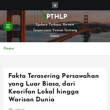
S
k
i
SPTHLP
p
Update Terbaru, Review
t
Terpercaya, Semua Tentang
o
Game.
c
o
n
Home
t
e
n
t
Fakta Terasering Persawahan
yang Luar Biasa, dari
Kearifan Lokal hingga
Warisan Dunia