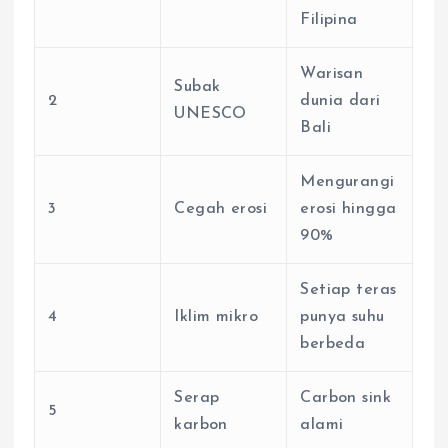
Filipina
Warisan
Subak
2
dunia dari
UNESCO
Bali
Mengurangi
3
Cegah erosi
erosi hingga
90%
Setiap teras
4
Iklim mikro
punya suhu
berbeda
Serap
Carbon sink
5
karbon
alami