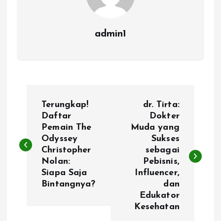
admin1
P
Terungkap!
dr. Tirta:
o
Daftar
Dokter
Pemain The
Muda yang
Odyssey
Sukses
s
Christopher
sebagai
Nolan:
Pebisnis,
t
Siapa Saja
Influencer,
Bintangnya?
dan
n
Edukator
Kesehatan
a