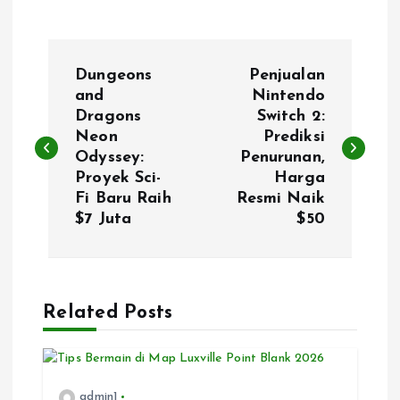
P
Dungeons
Penjualan
o
and
Nintendo
Dragons
Switch 2:
Neon
Prediksi
s
Odyssey:
Penurunan,
Proyek Sci-
Harga
t
Fi Baru Raih
Resmi Naik
$7 Juta
$50
n
a
Related Posts
v
i
admin1