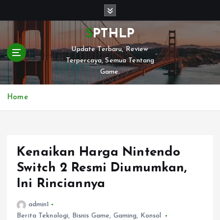
S
k
i
SPTHLP
p
Update Terbaru, Review
t
Terpercaya, Semua Tentang
o
Game.
c
o
n
Home
t
e
n
t
Kenaikan Harga Nintendo
Switch 2 Resmi Diumumkan,
Ini Rinciannya
admin1
Berita Teknologi
,
Bisnis Game
,
Gaming
,
Konsol