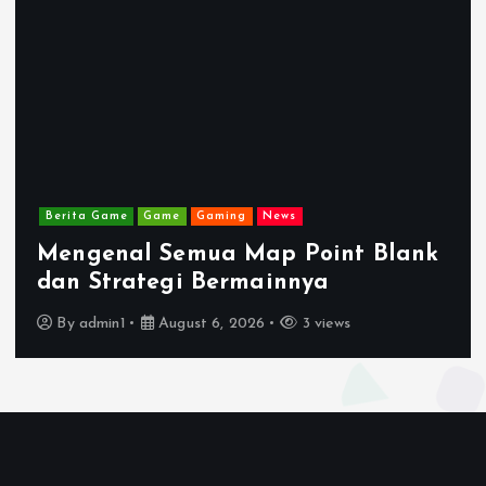
Berita Game
Game
GAMES
Gamin
Point Blank
Perbedaan Mode Point
ya
Cara Memilih yang Tep
3 views
By
admin1
August 5, 2026
4