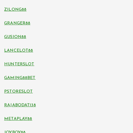
ZILONG88
GRANGER88
GUSION88
LANCELOT88
HUNTERSLOT
GAMING88BET
PSTORESLOT
RAJABODAT138
METAPLAY88
JOYBOY88