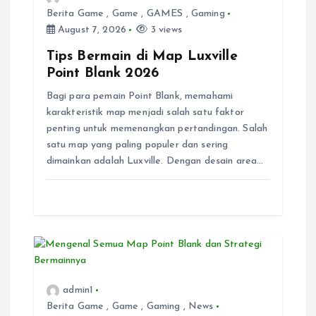
g
Berita Game
,
Game
,
GAMES
,
Gaming
August 7, 2026
3 views
a
Tips Bermain di Map Luxville
t
Point Blank 2026
Bagi para pemain Point Blank, memahami
i
karakteristik map menjadi salah satu faktor
penting untuk memenangkan pertandingan. Salah
o
satu map yang paling populer dan sering
dimainkan adalah Luxville. Dengan desain area…
n
admin1
Berita Game
,
Game
,
Gaming
,
News