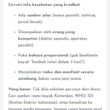
Ciri-ciri info kesehatan yang kredibel:
Ada
sumber jelas
(nama peneliti, institusi,
jurnal ilmiah)
Disampaikan oleh
orang yang
kompeten
(dokter spesialis, apoteker,
peneliti)
Pake
bahasa proporsional
(gak bombastis
kayak “Sembuh total dalam 3 hari!”)
Menjelaskan
risiko dan manfaat secara
seimbang
, bukan cuma janji manis
Yang bener:
Cek dulu sebelum percaya dan share.
Cari sumber resmi kayak Kemenkes, WHO, IDI
(Ikatan Dokter Indonesia), atau konsultasi ke
tenaga medis langsung. Jangan cuma karena viral