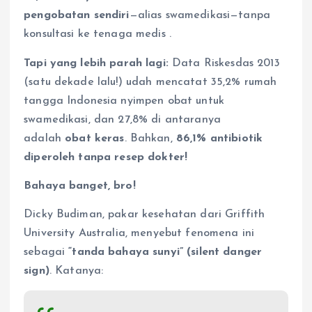
pengobatan sendiri
—alias swamedikasi—tanpa
konsultasi ke tenaga medis
.
Tapi yang lebih parah lagi:
Data Riskesdas 2013
(satu dekade lalu!) udah mencatat 35,2% rumah
tangga Indonesia nyimpen obat untuk
swamedikasi, dan 27,8% di antaranya
adalah
obat keras
. Bahkan,
86,1% antibiotik
diperoleh tanpa resep dokter!
Bahaya banget, bro!
Dicky Budiman, pakar kesehatan dari Griffith
University Australia, menyebut fenomena ini
sebagai
“tanda bahaya sunyi” (silent danger
sign)
. Katanya: