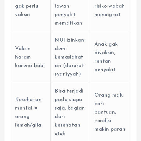
gak perlu
lawan
risiko wabah
vaksin
penyakit
meningkat
mematikan
MUI izinkan
Anak gak
Vaksin
demi
divaksin,
haram
kemaslahat
rentan
karena babi
an (darurat
penyakit
syar’iyyah)
Bisa terjadi
Orang malu
Kesehatan
pada siapa
cari
mental =
saja, bagian
bantuan,
orang
dari
kondisi
lemah/gila
kesehatan
makin parah
utuh