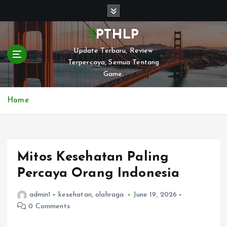
S
k
i
SPTHLP
p
Update Terbaru, Review
t
Terpercaya, Semua Tentang
o
Game.
c
o
n
Home
t
e
n
t
Mitos Kesehatan Paling
Percaya Orang Indonesia
admin1
kesehatan
,
olahraga
June 19, 2026
0 Comments