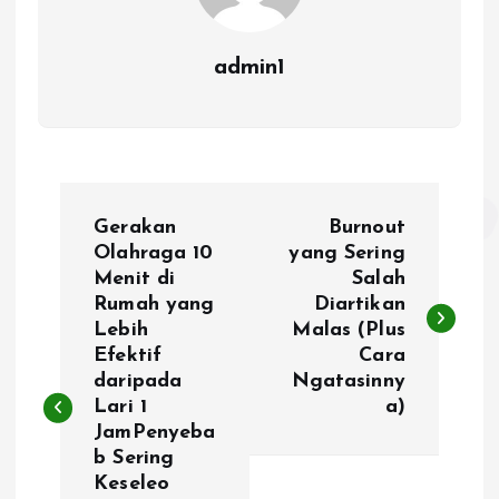
admin1
P
Gerakan
Burnout
o
Olahraga 10
yang Sering
Menit di
Salah
Rumah yang
Diartikan
s
Lebih
Malas (Plus
Efektif
Cara
t
daripada
Ngatasinny
Lari 1
a)
n
JamPenyeba
b Sering
a
Keseleo