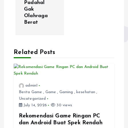
Padahal
v
Gak
Olahraga
i
Berat
g
a
Related Posts
t
i
admin1
o
Berita Game
,
Game
,
Gaming
,
kesehatan
,
Uncategorized
n
July 14, 2026
30 views
Rekomendasi Game Ringan PC
dan Android Buat Spek Rendah