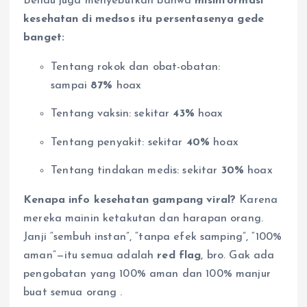
Beliau juga menyebutkan bahwa
misinformasi
kesehatan di medsos itu persentasenya gede
banget:
Tentang rokok dan obat-obatan:
sampai
87%
hoax
Tentang vaksin: sekitar
43%
hoax
Tentang penyakit: sekitar
40%
hoax
Tentang tindakan medis: sekitar
30%
hoax
Kenapa info kesehatan gampang viral?
Karena
mereka mainin ketakutan dan harapan orang.
Janji “sembuh instan”, “tanpa efek samping”, “100%
aman”—itu semua adalah
red flag
, bro. Gak ada
pengobatan yang 100% aman dan 100% manjur
buat semua orang
.