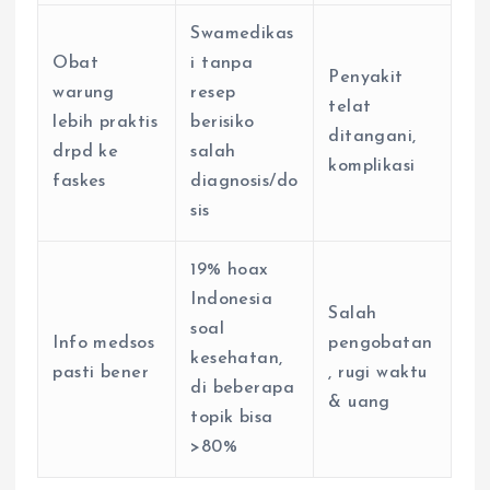
Swamedikas
Obat
i tanpa
Penyakit
warung
resep
telat
lebih praktis
berisiko
ditangani,
drpd ke
salah
komplikasi
faskes
diagnosis/do
sis
19% hoax
Indonesia
Salah
soal
Info medsos
pengobatan
kesehatan,
pasti bener
, rugi waktu
di beberapa
& uang
topik bisa
>80%