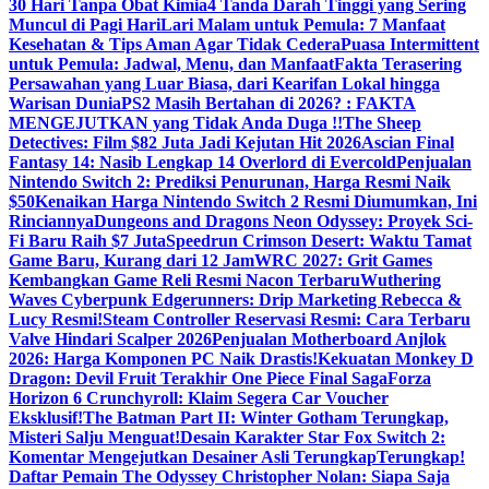
30 Hari Tanpa Obat Kimia
4 Tanda Darah Tinggi yang Sering
Muncul di Pagi Hari
Lari Malam untuk Pemula: 7 Manfaat
Kesehatan & Tips Aman Agar Tidak Cedera
Puasa Intermittent
untuk Pemula: Jadwal, Menu, dan Manfaat
Fakta Terasering
Persawahan yang Luar Biasa, dari Kearifan Lokal hingga
Warisan Dunia
PS2 Masih Bertahan di 2026? : FAKTA
MENGEJUTKAN yang Tidak Anda Duga !!
The Sheep
Detectives: Film $82 Juta Jadi Kejutan Hit 2026
Ascian Final
Fantasy 14: Nasib Lengkap 14 Overlord di Evercold
Penjualan
Nintendo Switch 2: Prediksi Penurunan, Harga Resmi Naik
$50
Kenaikan Harga Nintendo Switch 2 Resmi Diumumkan, Ini
Rinciannya
Dungeons and Dragons Neon Odyssey: Proyek Sci-
Fi Baru Raih $7 Juta
Speedrun Crimson Desert: Waktu Tamat
Game Baru, Kurang dari 12 Jam
WRC 2027: Grit Games
Kembangkan Game Reli Resmi Nacon Terbaru
Wuthering
Waves Cyberpunk Edgerunners: Drip Marketing Rebecca &
Lucy Resmi!
Steam Controller Reservasi Resmi: Cara Terbaru
Valve Hindari Scalper 2026
Penjualan Motherboard Anjlok
2026: Harga Komponen PC Naik Drastis!
Kekuatan Monkey D
Dragon: Devil Fruit Terakhir One Piece Final Saga
Forza
Horizon 6 Crunchyroll: Klaim Segera Car Voucher
Eksklusif!
The Batman Part II: Winter Gotham Terungkap,
Misteri Salju Menguat!
Desain Karakter Star Fox Switch 2:
Komentar Mengejutkan Desainer Asli Terungkap
Terungkap!
Daftar Pemain The Odyssey Christopher Nolan: Siapa Saja