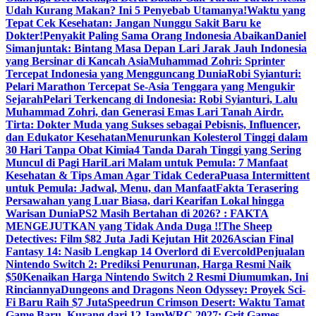
Udah Kurang Makan? Ini 5 Penyebab Utamanya!
Waktu yang
Tepat Cek Kesehatan: Jangan Nunggu Sakit Baru ke
Dokter!
Penyakit Paling Sama Orang Indonesia Abaikan
Daniel
Simanjuntak: Bintang Masa Depan Lari Jarak Jauh Indonesia
yang Bersinar di Kancah Asia
Muhammad Zohri: Sprinter
Tercepat Indonesia yang Mengguncang Dunia
Robi Syianturi:
Pelari Marathon Tercepat Se-Asia Tenggara yang Mengukir
Sejarah
Pelari Terkencang di Indonesia: Robi Syianturi, Lalu
Muhammad Zohri, dan Generasi Emas Lari Tanah Air
dr.
Tirta: Dokter Muda yang Sukses sebagai Pebisnis, Influencer,
dan Edukator Kesehatan
Menurunkan Kolesterol Tinggi dalam
30 Hari Tanpa Obat Kimia
4 Tanda Darah Tinggi yang Sering
Muncul di Pagi Hari
Lari Malam untuk Pemula: 7 Manfaat
Kesehatan & Tips Aman Agar Tidak Cedera
Puasa Intermittent
untuk Pemula: Jadwal, Menu, dan Manfaat
Fakta Terasering
Persawahan yang Luar Biasa, dari Kearifan Lokal hingga
Warisan Dunia
PS2 Masih Bertahan di 2026? : FAKTA
MENGEJUTKAN yang Tidak Anda Duga !!
The Sheep
Detectives: Film $82 Juta Jadi Kejutan Hit 2026
Ascian Final
Fantasy 14: Nasib Lengkap 14 Overlord di Evercold
Penjualan
Nintendo Switch 2: Prediksi Penurunan, Harga Resmi Naik
$50
Kenaikan Harga Nintendo Switch 2 Resmi Diumumkan, Ini
Rinciannya
Dungeons and Dragons Neon Odyssey: Proyek Sci-
Fi Baru Raih $7 Juta
Speedrun Crimson Desert: Waktu Tamat
Game Baru, Kurang dari 12 Jam
WRC 2027: Grit Games