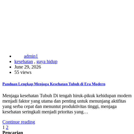
admin1
kesehatan
,
gaya hidup
June 29, 2026
55 views
Panduan Lengkap Menjaga Kesehatan Tubuh di Era Modern
Menjaga kesehatan Tubuh Di tengah hiruk-pikuk kehidupan modern
menjadi faktor yang utama dan penting untuk menunjang aktifitas
yang serba cepat dan menuntut produktivitas tinggi, menjaga
kesehatan seringkali menjadi prioritas yang…
Continue reading
Posts
1
2
Pencarian