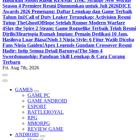
Hadirkan Model Klasik RE4
Star Trek: Strange New Worlds
Season 4 Premiere Resmi Diumumkan untuk Juli 2026
DICE
Awards 2026 Pemenang: Daftar Lengkap dan Game Terbaik
Tahun Ini!
Call of Duty Leaker Terungkap: Activision Resmi
Tutup TheGhostOfHope Setelah Rumor Modern Warfare
4
Slay the Spire 2 Steam: Game Roguelike Terbaik Telah Resmi
Dirilis!
Heartopia Rumah Impian: Pemain Dedikasi 10 Jam,
Hasilnya Luar Biasa!
Nioh 3 Ninja Style: 6 Fitur Wajib Dicoba
Fans Ninja Gaiden!
Apex Legends Gundam Crossover Resmi
Hadir: Intip Semua Detail Barunya!
The Sims 4
Swordsmanship: Panduan Skill Lengkap & Cara Curang
Terbaru
Fri. Aug 7th, 2026
GAMES
GAME PC
GAME ANDROID
ESPORT
BATTLEROYAL
RPG
MMORPG
REVIEW GAME
ANDROID