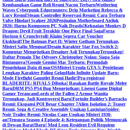
Kembangkan Game Reli Resmi Nacon Terbaru
Wuthering
Waves Cyberpunk Edgerunners: Drip Marketing Rebecca &
Lucy Resmi!
Steam Controller Reservasi Resmi: Cara Terbaru
Valve Hindari Scalper 2026
Penjualan Motherboard Anjlok
2026: Harga Komponen PC Naik Drastis!
Kekuatan Monkey D
Dragon: Devil Fruit Terakhir One Piece Final Saga
Forza
Horizon 6 Crunchyroll: Klaim Segera Car Voucher
Eksklusif!
The Batman Part II: Winter Gotham Terungkap,
Misteri Salju Menguat!
Desain Karakter Star Fox Switch 2:
Komentar Mengejutkan Desainer Asli Terungkap
Terungkap!
Daftar Pemain The Odyssey Christopher Nolan: Siapa Saja
Bintangnya?
Google Gemini Mac Terbaru: Permudah
Pengelolaan Data di macOS
Misteri Ursula GTA 5: Penjelasan
Lengkap Karakter Paling Gelap
Halo Infinite Update Baru:
Mode Firefight Gauntlet Resmi Hadir!
Pra-registrasi
BLADERITE: RIVALS Dibuka! Rasakan Battle Royale Melee
Baru
DRM PS5 PS4 Bug Mengejutkan: Lisensi Game Digital
Gamer Terancam
Lords of the Fallen 2 Armor Wanita
Terungkap, Jadi Kontroversi Baru!
Fortnite Builder’s Barracks
Resmi: Ekspansi POI Besar Chapter 7
Alien Isolation 2: Teaser
Resmi, Sega & Creative Assembly Ungkap Lanjutan
Spider-
Noir Trailer Resmi: Nicolas Cage Ungkap Misteri 1930-
an!
Tensura Season 4 Episode 4: Ketegangan Politik Memuncak
di Dewan Barat!
Baru! Mod Leon Resident Evil Requiem