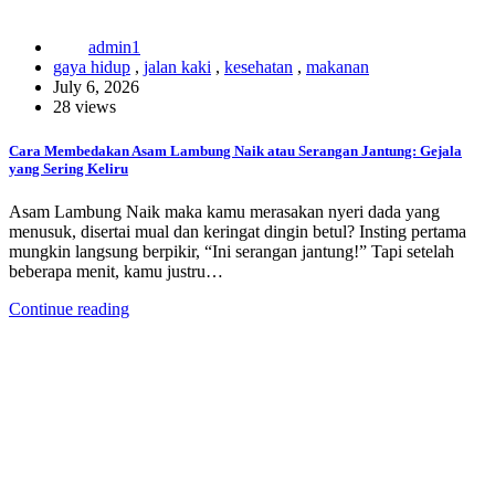
admin1
gaya hidup
,
jalan kaki
,
kesehatan
,
makanan
July 6, 2026
28 views
Cara Membedakan Asam Lambung Naik atau Serangan Jantung: Gejala
yang Sering Keliru
Asam Lambung Naik maka kamu merasakan nyeri dada yang
menusuk, disertai mual dan keringat dingin betul? Insting pertama
mungkin langsung berpikir, “Ini serangan jantung!” Tapi setelah
beberapa menit, kamu justru…
Continue reading