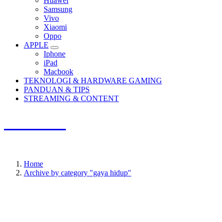
Huawei
Samsung
Vivo
Xiaomi
Oppo
APPLE
Iphone
iPad
Macbook
TEKNOLOGI & HARDWARE GAMING
PANDUAN & TIPS
STREAMING & CONTENT
SPTHLP
Update Terbaru, Review Terpercaya, Semua Tentang Game.
Home
Archive by category "gaya hidup"