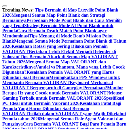
Skip
to
Trending News:
Tips Bermain di Map Luxville Point Blank
content
2026
Mengenal Semua Map Point Blank dan Strategi
Bermainnya
Perbedaan Mode Point Blank dan Cara Memilih
yang Tepat
Strategi Bermain Mode AI Point Blank untuk
Pemula
Cara Bermain Death Match Point Blank agar
Mendominasi
Tips Menang di Mode Bomb Mission Point
Blank
Mengenal Semua Mode Permainan Point Blank di Tahun
2026
Kesalahan Rotasi yang Sering Dilakukan Pemain
VALORANT
Bertahan Lebih Efektif Menjadi Defender di
Valorant
Tips Bermain Attack di Semua Map VALORANT
Tahun 2026
Mengenal Semua Map VALORANT dan
Karakteristiknya
Vandal vs Phantom, Mana yang Lebih Cocok
Digunakan?
Kesalahan Pemula VALORANT yang Harus
Dihindari Saat Bermain
Meningkatkan FPS Windows untuk
Membantu Bermain VALORANT
Keyboard Mechanical
VALORANT Berpengaruh di Gameplay Permainan?
Monitor
Berapa Hz yang Cocok untuk Bermain VALORANT?
Mouse
Gaming Terbaik untuk Bermain VALORANT 2026
Spesifikasi
PC Ideal untuk Bermain Valorant 2026
Kesalahan Fatal Bagi
Pemula Yang Harus Dihindari Saat Bermain
VALORANT
Istilah dalam VALORANT yang Wajib Diketahui
Pemula tahun 2026
Mengenal Semua Role Agent Valorant dan
Fungsinya
Cara Bermain VALORANT Bagi Para Pemain Baru