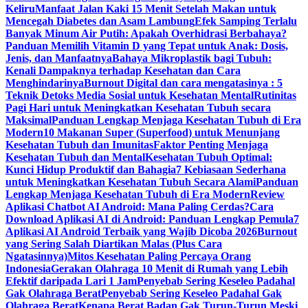
Keliru
Manfaat Jalan Kaki 15 Menit Setelah Makan untuk
Mencegah Diabetes dan Asam Lambung
Efek Samping Terlalu
Banyak Minum Air Putih: Apakah Overhidrasi Berbahaya?
Panduan Memilih Vitamin D yang Tepat untuk Anak: Dosis,
Jenis, dan Manfaatnya
Bahaya Mikroplastik bagi Tubuh:
Kenali Dampaknya terhadap Kesehatan dan Cara
Menghindarinya
Burnout Digital dan cara mengatasinya : 5
Teknik Detoks Media Sosial untuk Kesehatan Mental
Rutinitas
Pagi Hari untuk Meningkatkan Kesehatan Tubuh secara
Maksimal
Panduan Lengkap Menjaga Kesehatan Tubuh di Era
Modern
10 Makanan Super (Superfood) untuk Menunjang
Kesehatan Tubuh dan Imunitas
Faktor Penting Menjaga
Kesehatan Tubuh dan Mental
Kesehatan Tubuh Optimal:
Kunci Hidup Produktif dan Bahagia
7 Kebiasaan Sederhana
untuk Meningkatkan Kesehatan Tubuh Secara Alami
Panduan
Lengkap Menjaga Kesehatan Tubuh di Era Modern
Review
Aplikasi Chatbot AI Android: Mana Paling Cerdas?
Cara
Download Aplikasi AI di Android: Panduan Lengkap Pemula
7
Aplikasi AI Android Terbaik yang Wajib Dicoba 2026
Burnout
yang Sering Salah Diartikan Malas (Plus Cara
Ngatasinnya)
Mitos Kesehatan Paling Percaya Orang
Indonesia
Gerakan Olahraga 10 Menit di Rumah yang Lebih
Efektif daripada Lari 1 JamPenyebab Sering Keseleo Padahal
Gak Olahraga Berat
Penyebab Sering Keseleo Padahal Gak
Olahraga Berat
Kenapa Berat Badan Gak Turun-Turun Meski