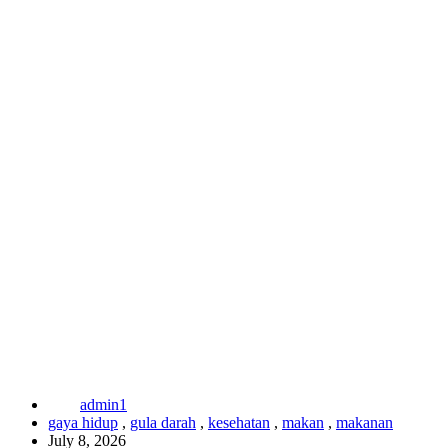
admin1
gaya hidup
,
gula darah
,
kesehatan
,
makan
,
makanan
July 8, 2026