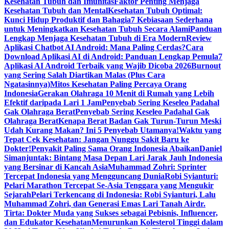
Kesehatan Tubuh dan Imunitas
Faktor Penting Menjaga
Kesehatan Tubuh dan Mental
Kesehatan Tubuh Optimal:
Kunci Hidup Produktif dan Bahagia
7 Kebiasaan Sederhana
untuk Meningkatkan Kesehatan Tubuh Secara Alami
Panduan
Lengkap Menjaga Kesehatan Tubuh di Era Modern
Review
Aplikasi Chatbot AI Android: Mana Paling Cerdas?
Cara
Download Aplikasi AI di Android: Panduan Lengkap Pemula
7
Aplikasi AI Android Terbaik yang Wajib Dicoba 2026
Burnout
yang Sering Salah Diartikan Malas (Plus Cara
Ngatasinnya)
Mitos Kesehatan Paling Percaya Orang
Indonesia
Gerakan Olahraga 10 Menit di Rumah yang Lebih
Efektif daripada Lari 1 JamPenyebab Sering Keseleo Padahal
Gak Olahraga Berat
Penyebab Sering Keseleo Padahal Gak
Olahraga Berat
Kenapa Berat Badan Gak Turun-Turun Meski
Udah Kurang Makan? Ini 5 Penyebab Utamanya!
Waktu yang
Tepat Cek Kesehatan: Jangan Nunggu Sakit Baru ke
Dokter!
Penyakit Paling Sama Orang Indonesia Abaikan
Daniel
Simanjuntak: Bintang Masa Depan Lari Jarak Jauh Indonesia
yang Bersinar di Kancah Asia
Muhammad Zohri: Sprinter
Tercepat Indonesia yang Mengguncang Dunia
Robi Syianturi:
Pelari Marathon Tercepat Se-Asia Tenggara yang Mengukir
Sejarah
Pelari Terkencang di Indonesia: Robi Syianturi, Lalu
Muhammad Zohri, dan Generasi Emas Lari Tanah Air
dr.
Tirta: Dokter Muda yang Sukses sebagai Pebisnis, Influencer,
dan Edukator Kesehatan
Menurunkan Kolesterol Tinggi dalam