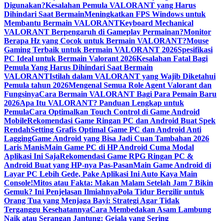
Digunakan?
Kesalahan Pemula VALORANT yang Harus
Dihindari Saat Bermain
Meningkatkan FPS Windows untuk
Membantu Bermain VALORANT
Keyboard Mechanical
VALORANT Berpengaruh di Gameplay Permainan?
Monitor
Berapa Hz yang Cocok untuk Bermain VALORANT?
Mouse
Gaming Terbaik untuk Bermain VALORANT 2026
Spesifikasi
PC Ideal untuk Bermain Valorant 2026
Kesalahan Fatal Bagi
Pemula Yang Harus Dihindari Saat Bermain
VALORANT
Istilah dalam VALORANT yang Wajib Diketahui
Pemula tahun 2026
Mengenal Semua Role Agent Valorant dan
Fungsinya
Cara Bermain VALORANT Bagi Para Pemain Baru
2026
Apa Itu VALORANT? Panduan Lengkap untuk
Pemula
Cara Optimalkan Touch Control di Game Android
Mobile
Rekomendasi Game Ringan PC dan Android Buat Spek
Rendah
Setting Grafis Optimal Game PC dan Android Anti
Lagging
Game Android yang Bisa Jadi Cuan Tambahan 2026
Laris Manis
Main Game PC di HP Android Cuma Modal
Aplikasi Ini Saja
Rekomendasi Game RPG Ringan PC &
Android Buat yang HP-nya Pas-Pasan
Main Game Android di
Layar PC Lebih Gede, Pake Aplikasi Ini Auto Kaya Main
Console!
Mitos atau Fakta: Makan Malam Setelah Jam 7 Bikin
Gemuk? Ini Penjelasan Ilmiahnya
Pola Tidur Bergilir untuk
Orang Tua yang Menjaga Bayi: Strategi Agar Tidak
Terganggu Kesehatannya
Cara Membedakan Asam Lambung
Naik atau Serangan Jantung: Gejala yang Sering