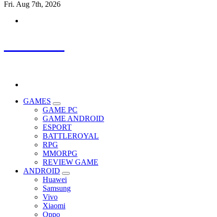
Fri. Aug 7th, 2026
SPTHLP
Update Terbaru, Review Terpercaya, Semua Tentang Game.
GAMES
GAME PC
GAME ANDROID
ESPORT
BATTLEROYAL
RPG
MMORPG
REVIEW GAME
ANDROID
Huawei
Samsung
Vivo
Xiaomi
Oppo