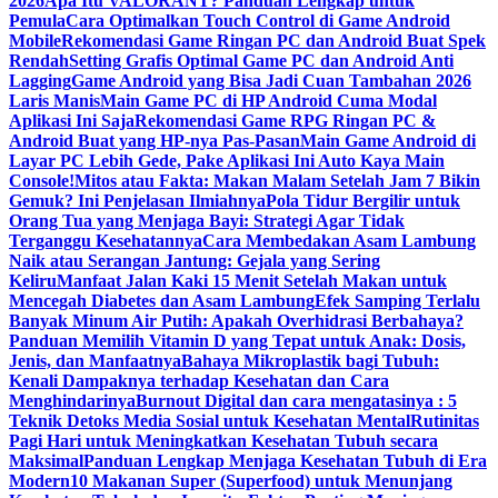
2026
Apa Itu VALORANT? Panduan Lengkap untuk
Pemula
Cara Optimalkan Touch Control di Game Android
Mobile
Rekomendasi Game Ringan PC dan Android Buat Spek
Rendah
Setting Grafis Optimal Game PC dan Android Anti
Lagging
Game Android yang Bisa Jadi Cuan Tambahan 2026
Laris Manis
Main Game PC di HP Android Cuma Modal
Aplikasi Ini Saja
Rekomendasi Game RPG Ringan PC &
Android Buat yang HP-nya Pas-Pasan
Main Game Android di
Layar PC Lebih Gede, Pake Aplikasi Ini Auto Kaya Main
Console!
Mitos atau Fakta: Makan Malam Setelah Jam 7 Bikin
Gemuk? Ini Penjelasan Ilmiahnya
Pola Tidur Bergilir untuk
Orang Tua yang Menjaga Bayi: Strategi Agar Tidak
Terganggu Kesehatannya
Cara Membedakan Asam Lambung
Naik atau Serangan Jantung: Gejala yang Sering
Keliru
Manfaat Jalan Kaki 15 Menit Setelah Makan untuk
Mencegah Diabetes dan Asam Lambung
Efek Samping Terlalu
Banyak Minum Air Putih: Apakah Overhidrasi Berbahaya?
Panduan Memilih Vitamin D yang Tepat untuk Anak: Dosis,
Jenis, dan Manfaatnya
Bahaya Mikroplastik bagi Tubuh:
Kenali Dampaknya terhadap Kesehatan dan Cara
Menghindarinya
Burnout Digital dan cara mengatasinya : 5
Teknik Detoks Media Sosial untuk Kesehatan Mental
Rutinitas
Pagi Hari untuk Meningkatkan Kesehatan Tubuh secara
Maksimal
Panduan Lengkap Menjaga Kesehatan Tubuh di Era
Modern
10 Makanan Super (Superfood) untuk Menunjang