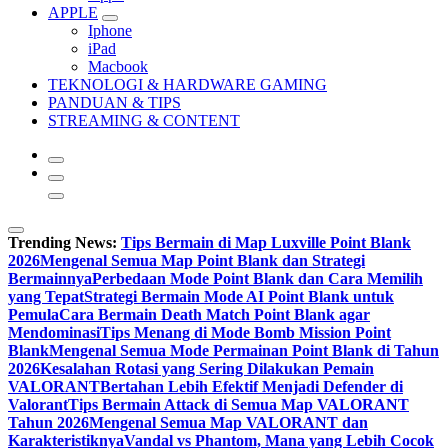
APPLE
Iphone
iPad
Macbook
TEKNOLOGI & HARDWARE GAMING
PANDUAN & TIPS
STREAMING & CONTENT
Trending News:
Tips Bermain di Map Luxville Point Blank
2026
Mengenal Semua Map Point Blank dan Strategi
Bermainnya
Perbedaan Mode Point Blank dan Cara Memilih
yang Tepat
Strategi Bermain Mode AI Point Blank untuk
Pemula
Cara Bermain Death Match Point Blank agar
Mendominasi
Tips Menang di Mode Bomb Mission Point
Blank
Mengenal Semua Mode Permainan Point Blank di Tahun
2026
Kesalahan Rotasi yang Sering Dilakukan Pemain
VALORANT
Bertahan Lebih Efektif Menjadi Defender di
Valorant
Tips Bermain Attack di Semua Map VALORANT
Tahun 2026
Mengenal Semua Map VALORANT dan
Karakteristiknya
Vandal vs Phantom, Mana yang Lebih Cocok