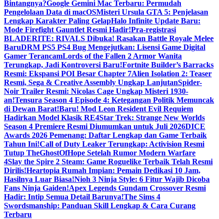
Bintangnya?
Google Gemini Mac Terbaru: Permudah
Pengelolaan Data di macOS
Misteri Ursula GTA 5: Penjelasan
Lengkap Karakter Paling Gelap
Halo Infinite Update Baru:
Mode Firefight Gauntlet Resmi Hadir!
Pra-registrasi
BLADERITE: RIVALS Dibuka! Rasakan Battle Royale Melee
Baru
DRM PS5 PS4 Bug Mengejutkan: Lisensi Game Digital
Gamer Terancam
Lords of the Fallen 2 Armor Wanita
Terungkap, Jadi Kontroversi Baru!
Fortnite Builder’s Barracks
Resmi: Ekspansi POI Besar Chapter 7
Alien Isolation 2: Teaser
Resmi, Sega & Creative Assembly Ungkap Lanjutan
Spider-
Noir Trailer Resmi: Nicolas Cage Ungkap Misteri 1930-
an!
Tensura Season 4 Episode 4: Ketegangan Politik Memuncak
di Dewan Barat!
Baru! Mod Leon Resident Evil Requiem
Hadirkan Model Klasik RE4
Star Trek: Strange New Worlds
Season 4 Premiere Resmi Diumumkan untuk Juli 2026
DICE
Awards 2026 Pemenang: Daftar Lengkap dan Game Terbaik
Tahun Ini!
Call of Duty Leaker Terungkap: Activision Resmi
Tutup TheGhostOfHope Setelah Rumor Modern Warfare
4
Slay the Spire 2 Steam: Game Roguelike Terbaik Telah Resmi
Dirilis!
Heartopia Rumah Impian: Pemain Dedikasi 10 Jam,
Hasilnya Luar Biasa!
Nioh 3 Ninja Style: 6 Fitur Wajib Dicoba
Fans Ninja Gaiden!
Apex Legends Gundam Crossover Resmi
Hadir: Intip Semua Detail Barunya!
The Sims 4
Swordsmanship: Panduan Skill Lengkap & Cara Curang
Terbaru