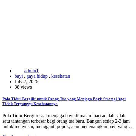
admin1
bayi
,
gaya hidup
,
kesehatan
July 7, 2026
38 views
Pola Tidur Bergilir untuk Orang Tua yang Menjaga Bayi: Strategi Agar
Tidak Terganggu Kesehatannya
Pola Tidur Bergilir saat menjaga bayi di malam hari adalah salah
satu tantangan terbesar bagi orang tua baru. Bangun setiap 2-3 jam
untuk menyusui, mengganti popok, atau menenangkan bayi yang…