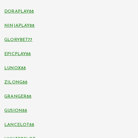
DORAPLAY88
NINJAPLAY88
GLORYBET77
EPICPLAY88
LUNOX88
ZILONG88
GRANGER88
GUSION88
LANCELOT88