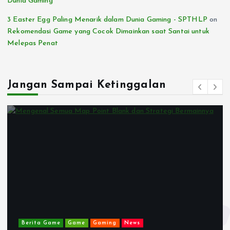
Dunia Gaming
3 Easter Egg Paling Menarik dalam Dunia Gaming - SPTHLP
on
Rekomendasi Game yang Cocok Dimainkan saat Santai untuk
Melepas Penat
Jangan Sampai Ketinggalan
Berita Game
Game
Gaming
News