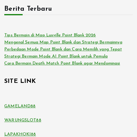
Berita Terbaru
Tips Bermain di Map Luxville Point Blank 2026
Mengenal Semua Map Point Blank dan Strategi Bermainnya
Perbedaan Mode Point Blank dan Cara Memilih yang Tepat
Strategi Bermain Mode AI Point Blank untuk Pemula
Cara Bermain Death Match Point Blank agar Mendominasi
SITE LINK
GAMELAND88
WARUNGSLOT88
LAPAKHOKI88