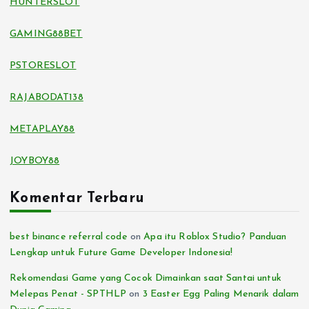
HUNTERSLOT
GAMING88BET
PSTORESLOT
RAJABODAT138
METAPLAY88
JOYBOY88
Komentar Terbaru
best binance referral code
on
Apa itu Roblox Studio? Panduan
Lengkap untuk Future Game Developer Indonesia!
Rekomendasi Game yang Cocok Dimainkan saat Santai untuk
Melepas Penat - SPTHLP
on
3 Easter Egg Paling Menarik dalam