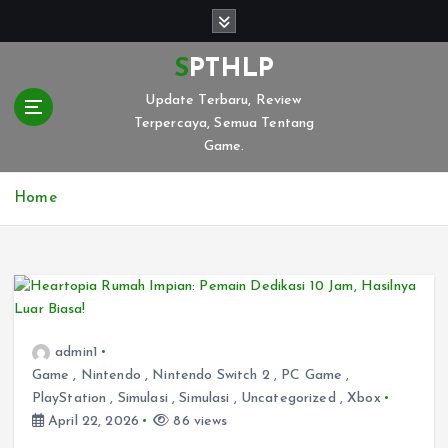
S
k
i
SPTHLP
p
Update Terbaru, Review
t
Terpercaya, Semua Tentang
o
Game.
c
o
n
Home
t
e
n
t
admin1
Game
,
Nintendo
,
Nintendo Switch 2
,
PC Game
,
PlayStation
,
Simulasi
,
Simulasi
,
Uncategorized
,
Xbox
April 22, 2026
86 views