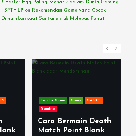
3 Easter Egg Paling Menarik dalam Dunia Gaming
- SPTHLP
on
Rekomendasi Game yang Cocok
Dimainkan saat Santai untuk Melepas Penat
ES
Berita Game
Game
GAMES
Gaming
n
Cara Bermain Death
lank
Match Point Blank