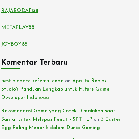
RAJABODAT138
METAPLAY88
JOYBOY88
Komentar Terbaru
best binance referral code
on
Apa itu Roblox
Studio? Panduan Lengkap untuk Future Game
Developer Indonesia!
Rekomendasi Game yang Cocok Dimainkan saat
Santai untuk Melepas Penat - SPTHLP
on
3 Easter
Egg Paling Menarik dalam Dunia Gaming