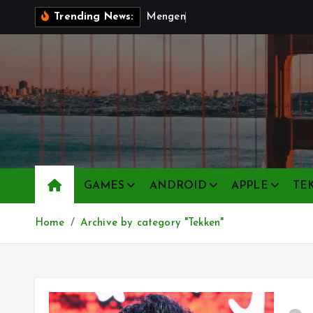
S
M
e
n
g
e
n
a
l
S
e
Trending News:
k
i
p
t
o
c
o
n
t
GAMES
ANDROID
APPLE
TE
e
n
Home
Archive by category "Tekken"
t