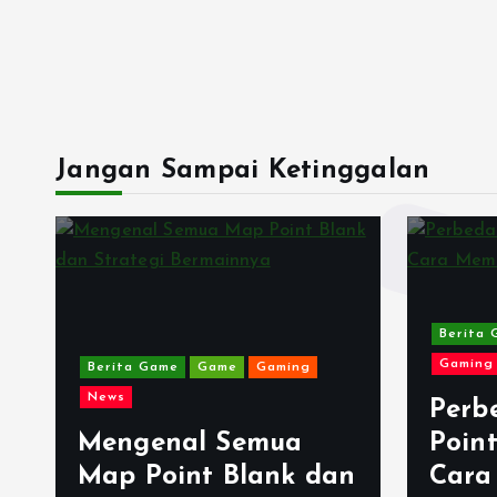
Jangan Sampai Ketinggalan
Berita 
Gaming
Berita Game
Game
Gaming
News
Perb
Mengenal Semua
Poin
Map Point Blank dan
Cara