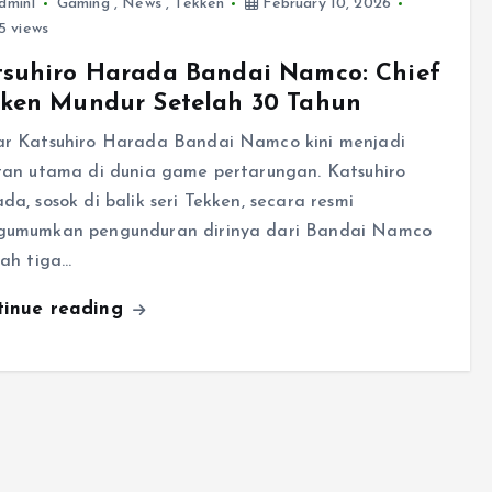
dmin1
Gaming
,
News
,
Tekken
February 10, 2026
5 views
tsuhiro Harada Bandai Namco: Chief
kken Mundur Setelah 30 Tahun
r Katsuhiro Harada Bandai Namco kini menjadi
tan utama di dunia game pertarungan. Katsuhiro
da, sosok di balik seri Tekken, secara resmi
umumkan pengunduran dirinya dari Bandai Namco
lah tiga…
tinue reading