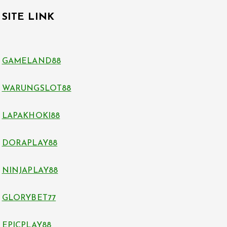
SITE LINK
GAMELAND88
WARUNGSLOT88
LAPAKHOKI88
DORAPLAY88
NINJAPLAY88
GLORYBET77
EPICPLAY88