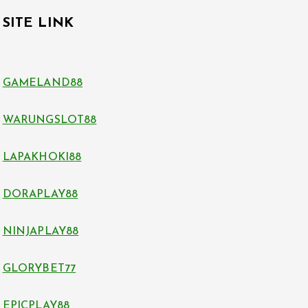
SITE LINK
GAMELAND88
WARUNGSLOT88
LAPAKHOKI88
DORAPLAY88
NINJAPLAY88
GLORYBET77
EPICPLAY88