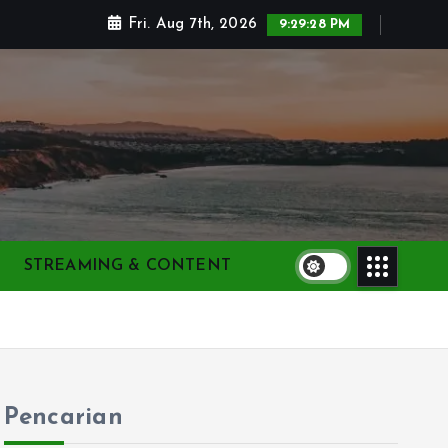
Fri. Aug 7th, 2026
9:29:29 PM
STREAMING & CONTENT
Pencarian