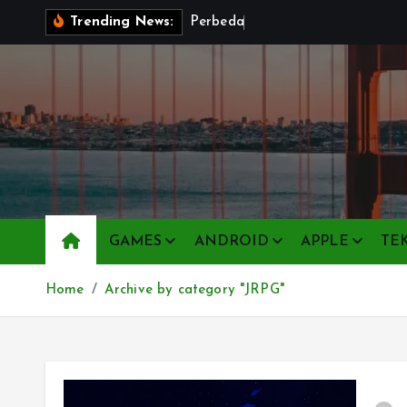
S
P
e
r
b
e
d
a
a
n
M
o
Trending News:
k
i
p
t
o
c
o
n
t
GAMES
ANDROID
APPLE
TE
e
n
Home
Archive by category "JRPG"
t