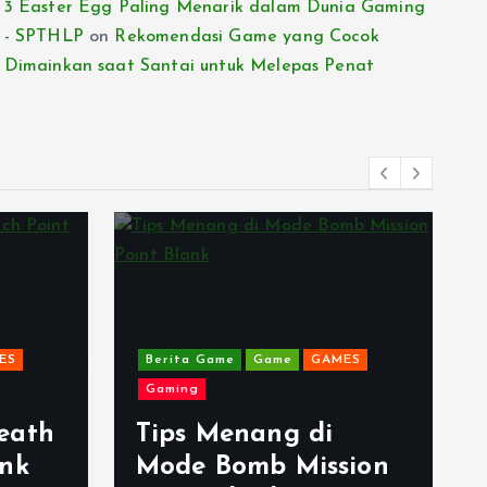
3 Easter Egg Paling Menarik dalam Dunia Gaming
- SPTHLP
on
Rekomendasi Game yang Cocok
Dimainkan saat Santai untuk Melepas Penat
ES
Berita Game
Game
GAMES
Gaming
eath
Tips Menang di
ank
Mode Bomb Mission