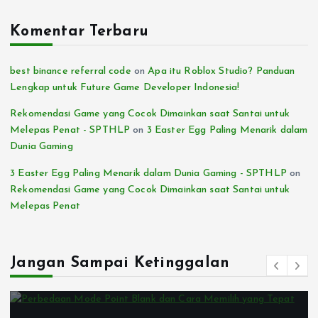
Komentar Terbaru
best binance referral code
on
Apa itu Roblox Studio? Panduan
Lengkap untuk Future Game Developer Indonesia!
Rekomendasi Game yang Cocok Dimainkan saat Santai untuk
Melepas Penat - SPTHLP
on
3 Easter Egg Paling Menarik dalam
Dunia Gaming
3 Easter Egg Paling Menarik dalam Dunia Gaming - SPTHLP
on
Rekomendasi Game yang Cocok Dimainkan saat Santai untuk
Melepas Penat
Jangan Sampai Ketinggalan