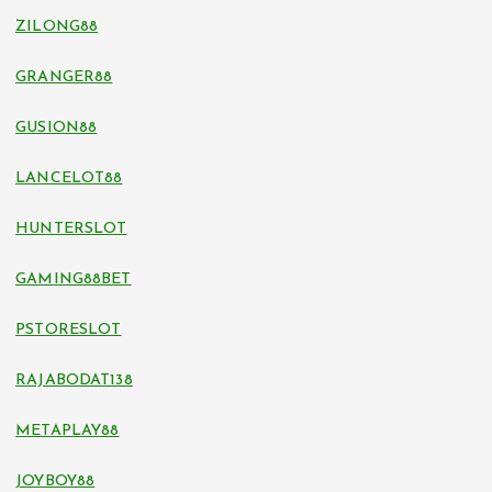
ZILONG88
GRANGER88
GUSION88
LANCELOT88
HUNTERSLOT
GAMING88BET
PSTORESLOT
RAJABODAT138
METAPLAY88
JOYBOY88