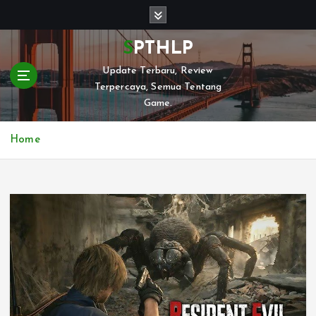
S
k
i
SPTHLP
p
Update Terbaru, Review
t
Terpercaya, Semua Tentang
o
Game.
c
o
n
Home
t
e
n
t