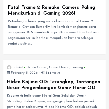
Fatal Frame 2 Remake: Camera Paling
Menakutkan di Gaming 2026!
Petualangan horor yang mencekam dari Fatal Frame 2
Remake: Crimson Butterfly kini kembali menghantui para
penggemar. IGN memberikan pratinjau mendalam tentang
bagaimana seri ini berhasil menjadikan kamera sebagai
senjata paling…
admin1
Berita Game
,
Game Horor
,
Gaming
February 5, 2026
144 views
Hideo Kojima OD: Terungkap, Tantangan
Besar Pengembangan Game Horor OD
Kreator di balik game Metal Gear Solid dan Death
Stranding, Hideo Kojima, mengungkapkan bahwa proyek
game horor terbarunya, Hideo Kojima OD, adalah sebuah