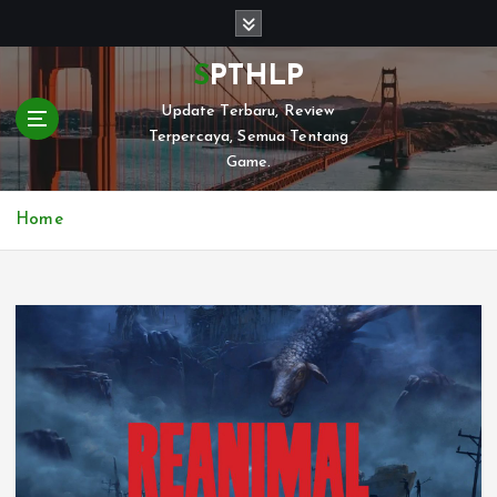
S
k
i
SPTHLP
p
Update Terbaru, Review
t
Terpercaya, Semua Tentang
o
Game.
c
o
n
Home
t
e
n
t