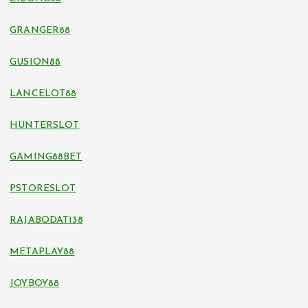
GRANGER88
GUSION88
LANCELOT88
HUNTERSLOT
GAMING88BET
PSTORESLOT
RAJABODAT138
METAPLAY88
JOYBOY88