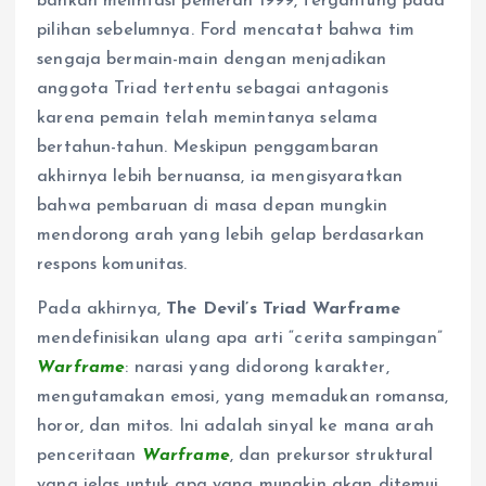
bahkan melintasi pemeran 1999, tergantung pada
pilihan sebelumnya. Ford mencatat bahwa tim
sengaja bermain-main dengan menjadikan
anggota Triad tertentu sebagai antagonis
karena pemain telah memintanya selama
bertahun-tahun. Meskipun penggambaran
akhirnya lebih bernuansa, ia mengisyaratkan
bahwa pembaruan di masa depan mungkin
mendorong arah yang lebih gelap berdasarkan
respons komunitas.
Pada akhirnya,
The Devil’s Triad Warframe
mendefinisikan ulang apa arti “cerita sampingan”
Warframe
: narasi yang didorong karakter,
mengutamakan emosi, yang memadukan romansa,
horor, dan mitos. Ini adalah sinyal ke mana arah
penceritaan
Warframe
, dan prekursor struktural
yang jelas untuk apa yang mungkin akan ditemui