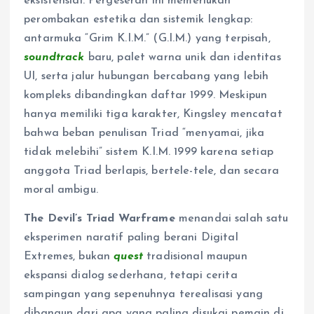
eksistensial. Pergeseran ini memerlukan
perombakan estetika dan sistemik lengkap:
antarmuka “Grim K.I.M.” (G.I.M.) yang terpisah,
soundtrack
baru, palet warna unik dan identitas
UI, serta jalur hubungan bercabang yang lebih
kompleks dibandingkan daftar 1999. Meskipun
hanya memiliki tiga karakter, Kingsley mencatat
bahwa beban penulisan Triad “menyamai, jika
tidak melebihi” sistem K.I.M. 1999 karena setiap
anggota Triad berlapis, bertele-tele, dan secara
moral ambigu.
The Devil’s Triad Warframe
menandai salah satu
eksperimen naratif paling berani Digital
Extremes, bukan
quest
tradisional maupun
ekspansi dialog sederhana, tetapi cerita
sampingan yang sepenuhnya terealisasi yang
dibangun dari apa yang paling disukai pemain di