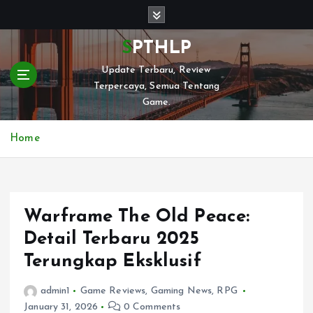
S
k
i
SPTHLP
p
Update Terbaru, Review
t
Terpercaya, Semua Tentang
o
Game.
c
o
n
Home
t
e
n
t
Warframe The Old Peace:
Detail Terbaru 2025
Terungkap Eksklusif
admin1
Game Reviews
,
Gaming News
,
RPG
January 31, 2026
0 Comments