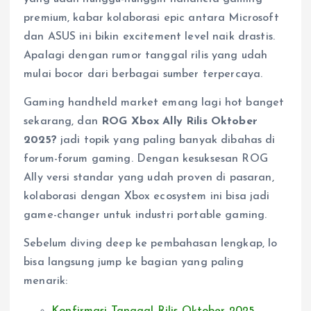
premium, kabar kolaborasi epic antara Microsoft
dan ASUS ini bikin excitement level naik drastis.
Apalagi dengan rumor tanggal rilis yang udah
mulai bocor dari berbagai sumber terpercaya.
Gaming handheld market emang lagi hot banget
sekarang, dan
ROG Xbox Ally Rilis Oktober
2025?
jadi topik yang paling banyak dibahas di
forum-forum gaming. Dengan kesuksesan ROG
Ally versi standar yang udah proven di pasaran,
kolaborasi dengan Xbox ecosystem ini bisa jadi
game-changer untuk industri portable gaming.
Sebelum diving deep ke pembahasan lengkap, lo
bisa langsung jump ke bagian yang paling
menarik: