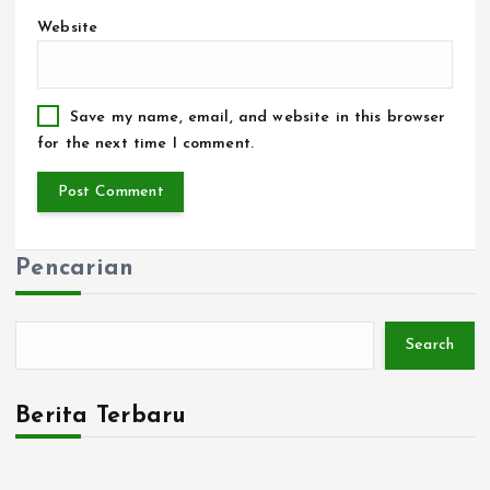
Website
Save my name, email, and website in this browser
for the next time I comment.
Pencarian
Search
Berita Terbaru