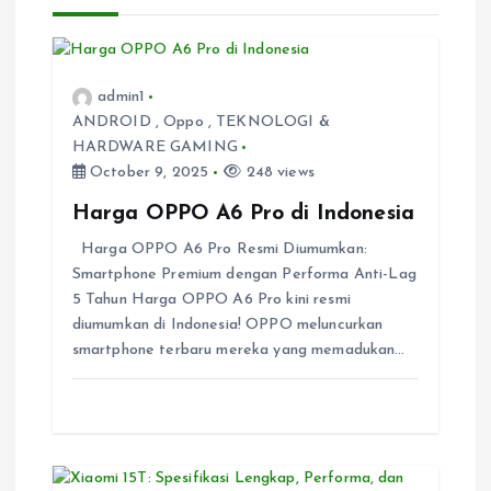
v
i
admin1
g
ANDROID
,
Oppo
,
TEKNOLOGI &
HARDWARE GAMING
a
October 9, 2025
248 views
t
Harga OPPO A6 Pro di Indonesia
Harga OPPO A6 Pro Resmi Diumumkan:
i
Smartphone Premium dengan Performa Anti-Lag
5 Tahun Harga OPPO A6 Pro kini resmi
o
diumumkan di Indonesia! OPPO meluncurkan
smartphone terbaru mereka yang memadukan…
n