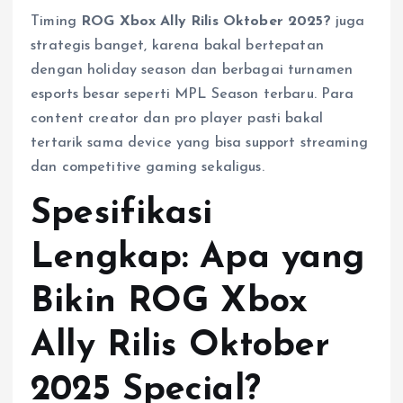
Timing
ROG Xbox Ally Rilis Oktober 2025?
juga
strategis banget, karena bakal bertepatan
dengan holiday season dan berbagai turnamen
esports besar seperti MPL Season terbaru. Para
content creator dan pro player pasti bakal
tertarik sama device yang bisa support streaming
dan competitive gaming sekaligus.
Spesifikasi
Lengkap: Apa yang
Bikin ROG Xbox
Ally Rilis Oktober
2025 Special?