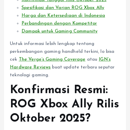
Konfirmasi Tanggal Rilis Oktober 2025
Spesifikasi dan Varian ROG Xbox Ally
Harga dan Ketersediaan di Indonesia
Perbandingan dengan Kompetitor
Dampak untuk Gaming Community
Untuk informasi lebih lengkap tentang
perkembangan gaming handheld terkini, lo bisa
cek
The Verge’s Gaming Coverage
atau
IGN’s
Hardware Reviews
buat update terbaru seputar
teknologi gaming.
Konfirmasi Resmi:
ROG Xbox Ally Rilis
Oktober 2025?