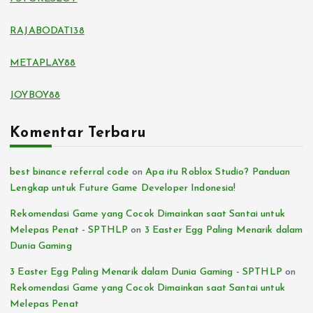
RAJABODAT138
METAPLAY88
JOYBOY88
Komentar Terbaru
best binance referral code
on
Apa itu Roblox Studio? Panduan
Lengkap untuk Future Game Developer Indonesia!
Rekomendasi Game yang Cocok Dimainkan saat Santai untuk
Melepas Penat - SPTHLP
on
3 Easter Egg Paling Menarik dalam
Dunia Gaming
3 Easter Egg Paling Menarik dalam Dunia Gaming - SPTHLP
on
Rekomendasi Game yang Cocok Dimainkan saat Santai untuk
Melepas Penat