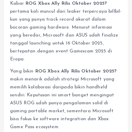
Kabar
ROG Xbox Ally Rilis Oktober 2025?
pertama kali muncul dari leaker terpercaya billbil-
kun yang punya track record akurat dalam
bocoran gaming hardware. Menurut informasi
yang beredar, Microsoft dan ASUS udah finalize
tanggal launching untuk 16 Oktober 2025,
bertepatan dengan event Gamescom 2025 di
Eropa.
Yang bikin
ROG Xbox Ally Rilis Oktober 2025?
makin menarik adalah strategi Microsoft yang
memilih kolaborasi daripada bikin handheld
sendiri. Keputusan ini smart banget mengingat
ASUS ROG udah punya pengalaman solid di
gaming portable market, sementara Microsoft
bisa fokus ke software integration dan Xbox
Game Pass ecosystem.