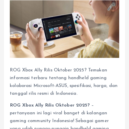
ROG Xbox Ally Rilis Oktober 2025? Temukan
informasi terbaru tentang handheld gaming
kolaborasi Microsoft-ASUS, spesifikasi, harga, dan
tanggal rilis resmi di Indonesia.
ROG Xbox Ally Rilis Oktober 2025?
–
pertanyaan ini lagi viral banget di kalangan
gaming community Indonesia! Sebagai gamer
yang udah nunggu-nunggin handheld gaming