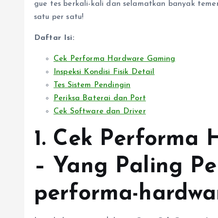
gue tes berkali-kali dan selamatkan banyak temen
satu per satu!
Daftar Isi:
Cek Performa Hardware Gaming
Inspeksi Kondisi Fisik Detail
Tes Sistem Pendingin
Periksa Baterai dan Port
Cek Software dan Driver
1. Cek Performa
– Yang Paling Pe
performa-hardwa