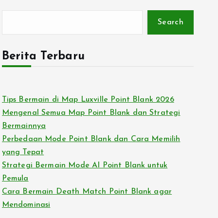
Search
Berita Terbaru
Tips Bermain di Map Luxville Point Blank 2026
Mengenal Semua Map Point Blank dan Strategi
Bermainnya
Perbedaan Mode Point Blank dan Cara Memilih
yang Tepat
Strategi Bermain Mode AI Point Blank untuk
Pemula
Cara Bermain Death Match Point Blank agar
Mendominasi