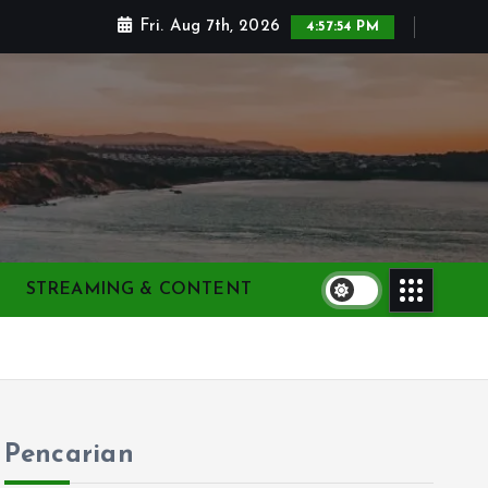
Fri. Aug 7th, 2026
4:57:55 PM
STREAMING & CONTENT
Pencarian