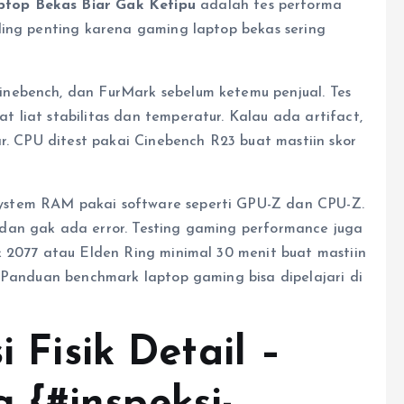
top Bekas Biar Gak Ketipu
adalah tes performa
ling penting karena gaming laptop bekas sering
nebench, dan FurMark sebelum ketemu penjual. Tes
 liat stabilitas dan temperatur. Kalau ada artifact,
ar. CPU ditest pakai Cinebench R23 buat mastiin skor
ystem RAM pakai software seperti GPU-Z dan CPU-Z.
dan gak ada error. Testing gaming performance juga
k 2077 atau Elden Ring minimal 30 menit buat mastiin
. Panduan benchmark laptop gaming bisa dipelajari di
i Fisik Detail –