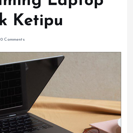
aming Laptop
k Ketipu
0 Comments