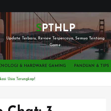
SPTHLP
Update Terbaru, Review Terpercaya, Semua Tentang
Game.
KNOLOGI & HARDWARE GAMING
PANDUAN & TIPS
kasi Usia Terungkap!