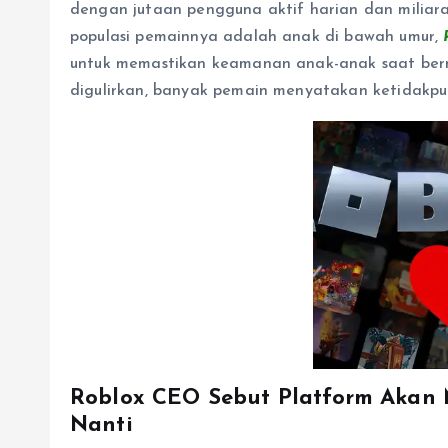
dengan jutaan pengguna aktif harian dan miliar
populasi pemainnya adalah anak di bawah umur,
untuk memastikan keamanan anak-anak saat berma
digulirkan, banyak pemain menyatakan ketidakpu
Roblox CEO Sebut Platform Akan M
Nanti