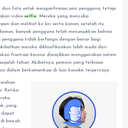
an foto untuk mengonfirmasi usia pengguna, tetapi
akan video
selfie
. Mereka yang mencoba
pan dan melihat ke kiri serta kanan, setelah itu
. Namun, banyak pengguna telah menunjukkan bahwa
ia pengguna tidak berfungsi dengan benar bagi
ibatkan mereka diklasifikasikan lebih muda dari
kan frustrasi karena diwajibkan menggunakan sistem
 sepuluh tahun. Akibatnya, pemain yang terbiasa
si dalam berkomunikasi di luar koneksi terpercaya.
lemahan
i. Ketika
ereka
ok, yang
g dapat
a di bawah