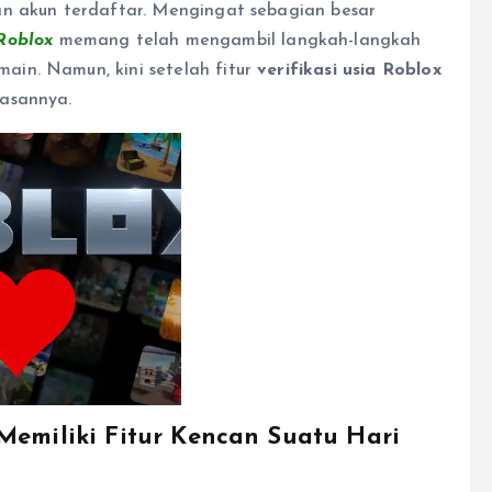
an akun terdaftar. Mengingat sebagian besar
Roblox
memang telah mengambil langkah-langkah
in. Namun, kini setelah fitur
verifikasi usia Roblox
asannya.
emiliki Fitur Kencan Suatu Hari