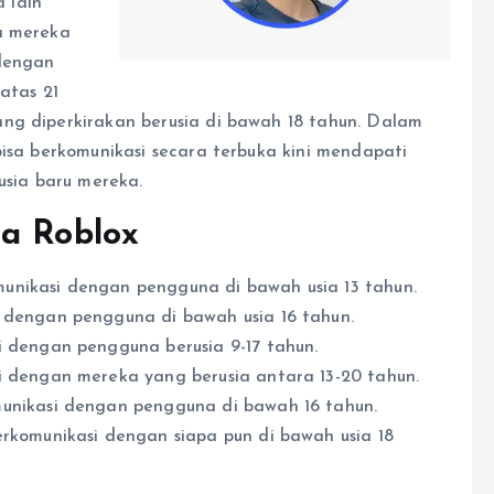
 lain
a mereka
 dengan
atas 21
ng diperkirakan berusia di bawah 18 tahun. Dalam
bisa berkomunikasi secara terbuka kini mendapati
usia baru mereka.
ia Roblox
nikasi dengan pengguna di bawah usia 13 tahun.
 dengan pengguna di bawah usia 16 tahun.
 dengan pengguna berusia 9-17 tahun.
i dengan mereka yang berusia antara 13-20 tahun.
unikasi dengan pengguna di bawah 16 tahun.
rkomunikasi dengan siapa pun di bawah usia 18