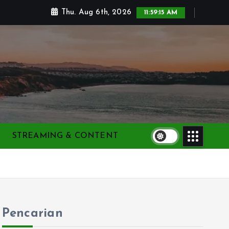
Thu. Aug 6th, 2026
11:59:16 AM
STREAMING & CONTENT
Pencarian