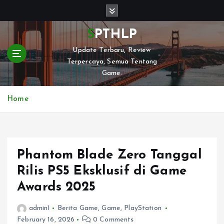
S
k
i
SPTHLP
p
Update Terbaru, Review
t
Terpercaya, Semua Tentang
o
Game.
c
o
n
Home
t
e
n
t
Phantom Blade Zero Tanggal
Rilis PS5 Eksklusif di Game
Awards 2025
admin1
Berita Game
,
Game
,
PlayStation
February 16, 2026
0 Comments