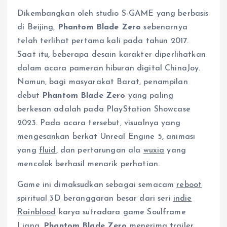
Dikembangkan oleh studio S-GAME yang berbasis
di Beijing,
Phantom Blade Zero
sebenarnya
telah terlihat pertama kali pada tahun 2017.
Saat itu, beberapa desain karakter diperlihatkan
dalam acara pameran hiburan digital ChinaJoy.
Namun, bagi masyarakat Barat, penampilan
debut
Phantom Blade Zero
yang paling
berkesan adalah pada PlayStation Showcase
2023. Pada acara tersebut, visualnya yang
mengesankan berkat Unreal Engine 5, animasi
yang
fluid
, dan pertarungan ala
wuxia
yang
mencolok berhasil menarik perhatian.
Game ini dimaksudkan sebagai semacam
reboot
spiritual 3D beranggaran besar dari seri
indie
Rainblood
karya sutradara game Soulframe
Liang.
Phantom Blade Zero
menerima trailer