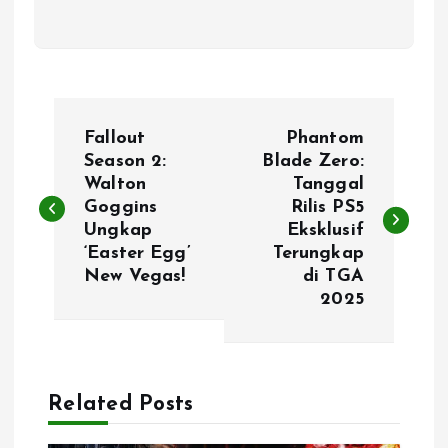
P
Fallout
Phantom
o
Season 2:
Blade Zero:
Walton
Tanggal
Goggins
Rilis PS5
s
Ungkap
Eksklusif
‘Easter Egg’
Terungkap
t
New Vegas!
di TGA
2025
n
a
Related Posts
v