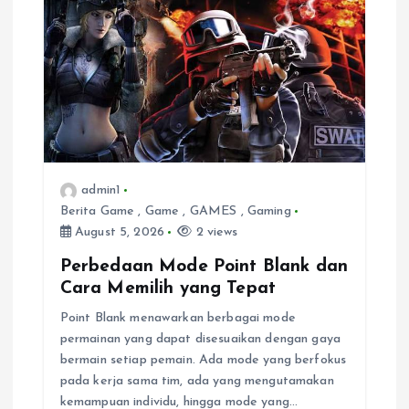
i
g
a
t
i
admin1
Berita Game
,
Game
,
GAMES
,
Gaming
o
August 5, 2026
2 views
Perbedaan Mode Point Blank dan
n
Cara Memilih yang Tepat
Point Blank menawarkan berbagai mode
permainan yang dapat disesuaikan dengan gaya
bermain setiap pemain. Ada mode yang berfokus
pada kerja sama tim, ada yang mengutamakan
kemampuan individu, hingga mode yang…