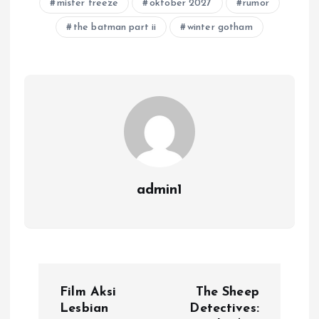
mister freeze
oktober 2027
rumor
the batman part ii
winter gotham
admin1
P
Film Aksi
The Sheep
o
Lesbian
Detectives: