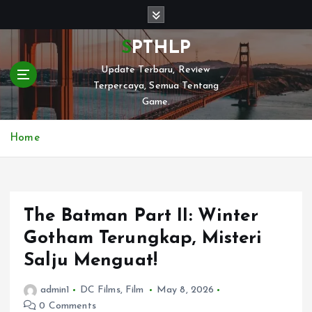
S
k
i
SPTHLP
p
Update Terbaru, Review
t
Terpercaya, Semua Tentang
o
Game.
c
o
n
Home
t
e
n
t
The Batman Part II: Winter
Gotham Terungkap, Misteri
Salju Menguat!
admin1
DC Films
,
Film
May 8, 2026
0 Comments