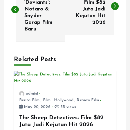
‘Deviants’:
Film $82
Notaro &
Juta Jadi
s
Snyder
Kejutan Hit
Garap Film
2026
t
Baru
n
a
Related Posts
v
i
admin1
g
Berita Film
,
Film
,
Hollywood
,
Review Film
May 20, 2026
55 views
a
The Sheep Detectives: Film $82
t
Juta Jadi Kejutan Hit 2026