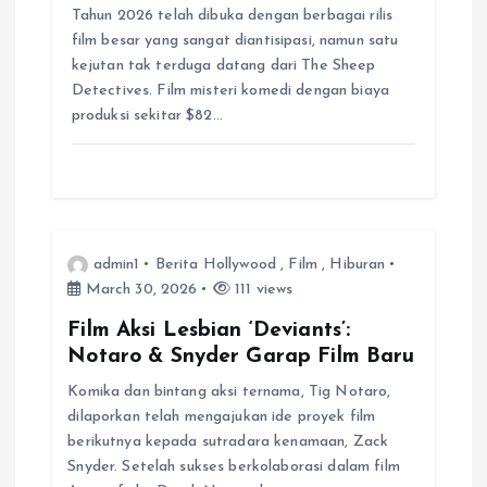
Tahun 2026 telah dibuka dengan berbagai rilis
i
film besar yang sangat diantisipasi, namun satu
kejutan tak terduga datang dari The Sheep
o
Detectives. Film misteri komedi dengan biaya
produksi sekitar $82…
n
admin1
Berita Hollywood
,
Film
,
Hiburan
March 30, 2026
111 views
Film Aksi Lesbian
‘Deviants’:
Notaro & Snyder Garap Film Baru
Komika dan bintang aksi ternama, Tig Notaro,
dilaporkan telah mengajukan ide proyek film
berikutnya kepada sutradara kenamaan, Zack
Snyder. Setelah sukses berkolaborasi dalam film