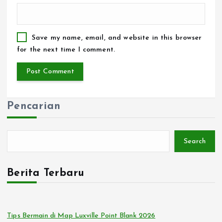
Save my name, email, and website in this browser
for the next time I comment.
Pencarian
Search
Berita Terbaru
Tips Bermain di Map Luxville Point Blank 2026