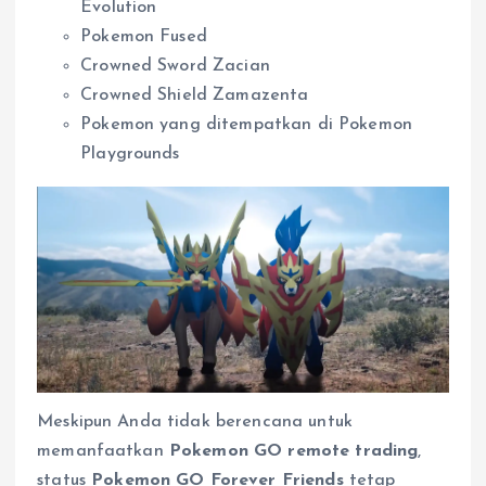
Evolution
Pokemon Fused
Crowned Sword Zacian
Crowned Shield Zamazenta
Pokemon yang ditempatkan di Pokemon
Playgrounds
Meskipun Anda tidak berencana untuk
memanfaatkan
Pokemon GO remote trading
,
status
Pokemon GO Forever Friends
tetap