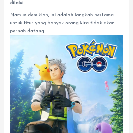
dilalui.
Namun demikian, ini adalah langkah pertama
untuk fitur yang banyak orang kira tidak akan
pernah datang.