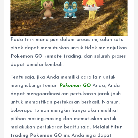
Pada titik mana pun dalam proses ini, salah satu
pihak dapat memutuskan untuk tidak melanjutkan
Pokemon GO remote trading
, dan seluruh proses
dapat dimulai kembali.
Tentu saja, jika Anda memiliki cara lain untuk
menghubungi teman
Pokemon GO
Anda, Anda
dapat mengoordinasikan pertukaran jarak jauh
untuk memastikan pertukaran berhasil. Namun,
beberapa teman mungkin hanya akan melihat
pilihan masing-masing dan memutuskan untuk
melakukan pertukaran begitu saja. Melalui
fitur
trading Pokemon GO
ini, Anda juga dapat