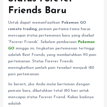
Friends Baru
Untuk dapat memanfaatkan
Pokemon GO
remote trading
, pemain pertama-tama harus
mencapai status pertemanan baru yang disebut
“Forever Friends”. Sebelum pembaruan
Pokemon
GO
minggu ini, tingkatan pertemanan tertinggi
adalah Best Friends, yang membutuhkan 90 poin
pertemanan. Status Forever Friends
meningkatkan jumlah poin tersebut menjadi 180
poin pertemanan.
Ini berarti, jika Anda mulai berteman dengan
pemain baru, dibutuhkan total 180 hari untuk
mencapai status Forever Friend. Kabar baiknya
adalah