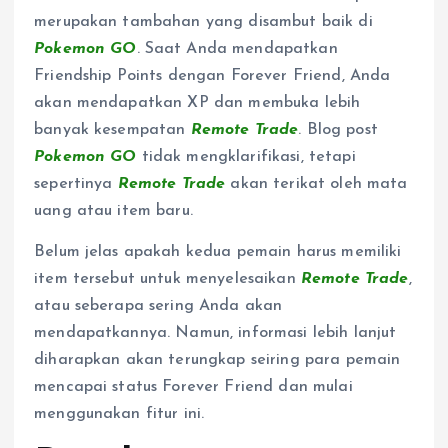
merupakan tambahan yang disambut baik di
Pokemon GO
. Saat Anda mendapatkan
Friendship Points dengan Forever Friend, Anda
akan mendapatkan XP dan membuka lebih
banyak kesempatan
Remote Trade
. Blog post
Pokemon GO
tidak mengklarifikasi, tetapi
sepertinya
Remote Trade
akan terikat oleh mata
uang atau item baru.
Belum jelas apakah kedua pemain harus memiliki
item tersebut untuk menyelesaikan
Remote Trade
,
atau seberapa sering Anda akan
mendapatkannya. Namun, informasi lebih lanjut
diharapkan akan terungkap seiring para pemain
mencapai status Forever Friend dan mulai
menggunakan fitur ini.