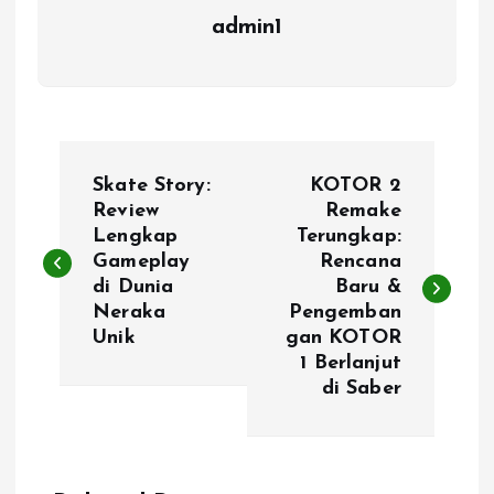
admin1
P
Skate Story:
KOTOR 2
o
Review
Remake
Lengkap
Terungkap:
Gameplay
Rencana
s
di Dunia
Baru &
Neraka
Pengemban
t
Unik
gan KOTOR
1 Berlanjut
n
di Saber
a
v