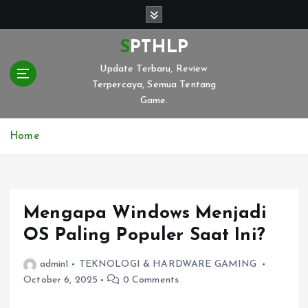
S
k
i
SPTHLP
p
Update Terbaru, Review
t
Terpercaya, Semua Tentang
o
Game.
c
o
n
Home
t
e
n
t
Mengapa Windows Menjadi
OS Paling Populer Saat Ini?
admin1
TEKNOLOGI & HARDWARE GAMING
October 6, 2025
0 Comments