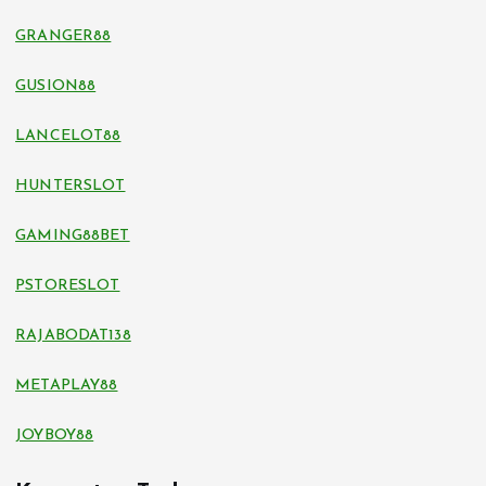
GRANGER88
GUSION88
LANCELOT88
HUNTERSLOT
GAMING88BET
PSTORESLOT
RAJABODAT138
METAPLAY88
JOYBOY88