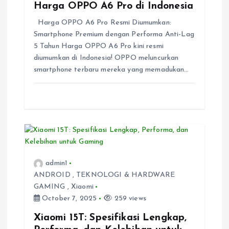
t
Harga OPPO A6 Pro di Indonesia
Harga OPPO A6 Pro Resmi Diumumkan:
i
Smartphone Premium dengan Performa Anti-Lag
5 Tahun Harga OPPO A6 Pro kini resmi
o
diumumkan di Indonesia! OPPO meluncurkan
smartphone terbaru mereka yang memadukan…
n
admin1
ANDROID
,
TEKNOLOGI & HARDWARE
GAMING
,
Xiaomi
October 7, 2025
259 views
Xiaomi 15T: Spesifikasi Lengkap,