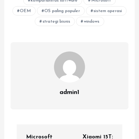
kompatibilitas software
Microsoft
OEM
OS paling populer
sistem operasi
strategi bisnis
windows
admin1
P
Microsoft
Xiaomi 15T: