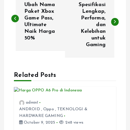
o
Ubah Nama
Spesifikasi
Paket Xbox
Lengkap,
Game Pass,
Performa,
s
Ultimate
dan
Naik Harga
Kelebihan
t
50%
untuk
Gaming
n
a
Related Posts
v
i
admin1
g
ANDROID
,
Oppo
,
TEKNOLOGI &
HARDWARE GAMING
a
October 9, 2025
248 views