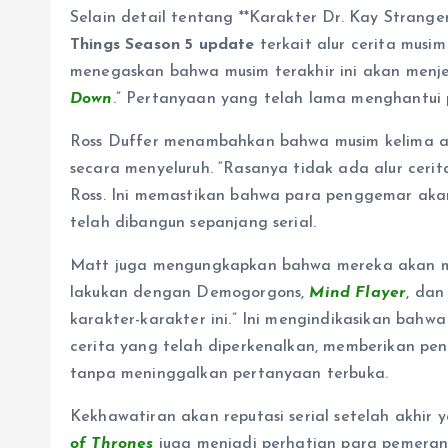
Selain detail tentang **Karakter Dr. Kay Strange
Things Season 5 update
terkait alur cerita musi
menegaskan bahwa musim terakhir ini akan menj
Down
.” Pertanyaan yang telah lama menghantui 
Ross Duffer menambahkan bahwa musim kelima ak
secara menyeluruh. “Rasanya tidak ada alur ceri
Ross. Ini memastikan bahwa para penggemar akan
telah dibangun sepanjang serial.
Matt juga mengungkapkan bahwa mereka akan mel
lakukan dengan Demogorgons,
Mind Flayer
, dan
karakter-karakter ini.” Ini mengindikasikan bahw
cerita yang telah diperkenalkan, memberikan pe
tanpa meninggalkan pertanyaan terbuka.
Kekhawatiran akan reputasi serial setelah akhir 
of Thrones
juga menjadi perhatian para pemeran.