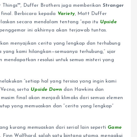
r Things**, Duffer Brothers juga memberikan
Stranger
m final. Berbicara kepada
Variety
, Matt Duffer
elaskan secara mendalam tentang “apa itu
Upside
penggemar ini akhirnya akan terjawab tuntas.
an menyajikan cerita yang lengkap dan terhubung
ta yang kami hilangkan—semuanya terhubung,” ujar
 mendapatkan resolusi untuk semua misteri yang
akukan “setiap hal yang tersisa yang ingin kami
 Vecna, serta
Upside Down
dan Hawkins dan
a musim final akan menjadi klimaks dari semua elemen
nutup yang memuaskan dan “cerita yang lengkap”
yang kurang memuaskan dari serial lain seperti
Game
 Finn Wolfhard, salah satu bintang utama, mengakui