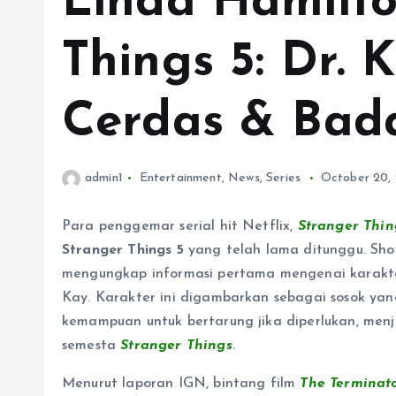
Linda Hamilto
Things 5: Dr. 
Cerdas & Bada
admin1
Entertainment
,
News
,
Series
October 20,
Para penggemar serial hit Netflix,
Stranger Thin
Stranger Things 5
yang telah lama ditunggu. Showr
mengungkap informasi pertama mengenai karakter
Kay. Karakter ini digambarkan sebagai sosok yang
kemampuan untuk bertarung jika diperlukan, men
semesta
Stranger Things
.
Menurut laporan IGN, bintang film
The Terminat