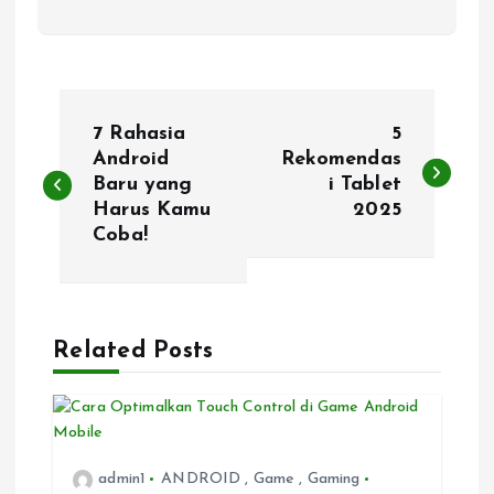
P
7 Rahasia
5
o
Android
Rekomendas
Baru yang
i Tablet
Harus Kamu
2025
s
Coba!
t
n
Related Posts
a
v
i
admin1
ANDROID
,
Game
,
Gaming