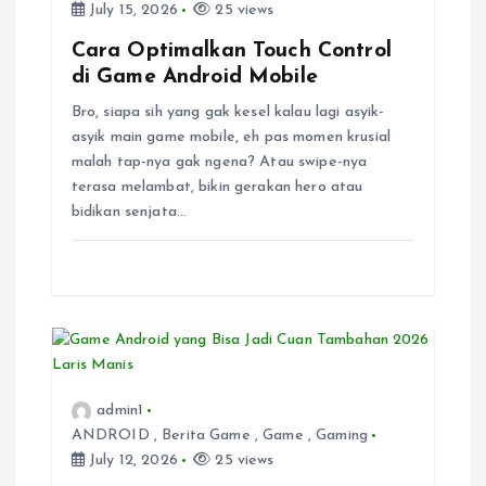
July 15, 2026
25 views
g
Cara Optimalkan Touch Control
di Game Android Mobile
a
Bro, siapa sih yang gak kesel kalau lagi asyik-
asyik main game mobile, eh pas momen krusial
t
malah tap-nya gak ngena? Atau swipe-nya
terasa melambat, bikin gerakan hero atau
i
bidikan senjata…
o
n
admin1
ANDROID
,
Berita Game
,
Game
,
Gaming
July 12, 2026
25 views