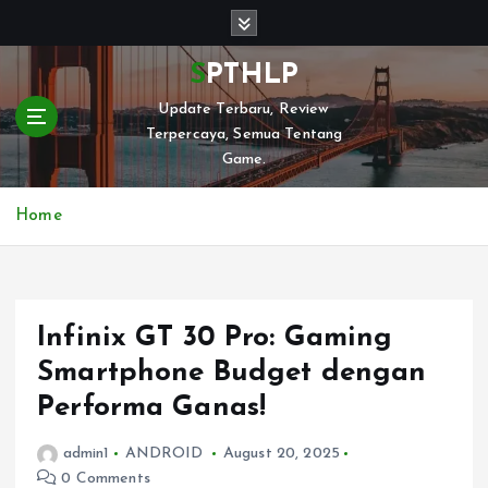
S
k
i
SPTHLP
p
Update Terbaru, Review
t
Terpercaya, Semua Tentang
o
Game.
c
o
n
Home
t
e
n
t
Infinix GT 30 Pro: Gaming
Smartphone Budget dengan
Performa Ganas!
admin1
ANDROID
August 20, 2025
0 Comments