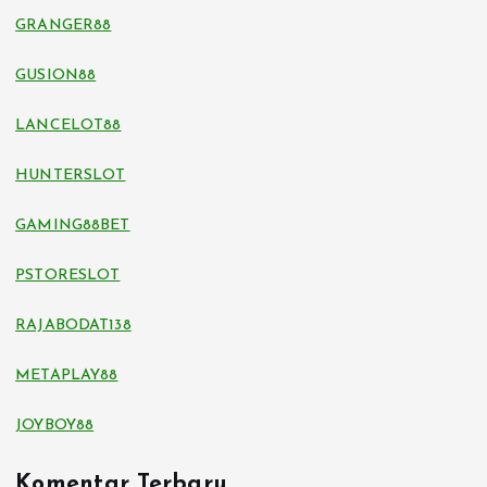
GRANGER88
GUSION88
LANCELOT88
HUNTERSLOT
GAMING88BET
PSTORESLOT
RAJABODAT138
METAPLAY88
JOYBOY88
Komentar Terbaru