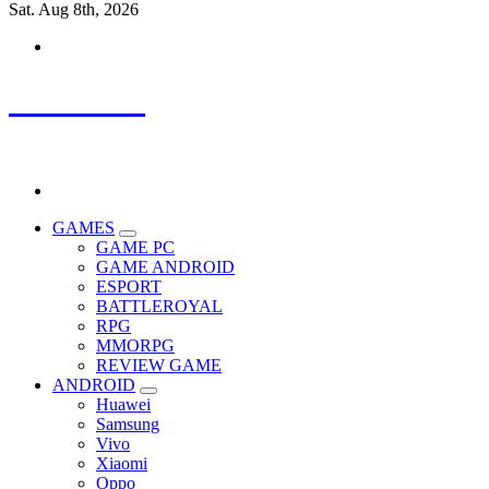
Sat. Aug 8th, 2026
SPTHLP
Update Terbaru, Review Terpercaya, Semua Tentang Game.
GAMES
GAME PC
GAME ANDROID
ESPORT
BATTLEROYAL
RPG
MMORPG
REVIEW GAME
ANDROID
Huawei
Samsung
Vivo
Xiaomi
Oppo