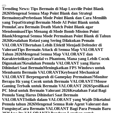
Skip
to
Trending News:
Tips Bermain di Map Luxville Point Blank
content
2026
Mengenal Semua Map Point Blank dan Strategi
Bermainnya
Perbedaan Mode Point Blank dan Cara Memilih
yang Tepat
Strategi Bermain Mode AI Point Blank untuk
Pemula
Cara Bermain Death Match Point Blank agar
Mendominasi
Tips Menang di Mode Bomb Mission Point
Blank
Mengenal Semua Mode Permainan Point Blank di Tahun
2026
Kesalahan Rotasi yang Sering Dilakukan Pemain
VALORANT
Bertahan Lebih Efektif Menjadi Defender di
Valorant
Tips Bermain Attack di Semua Map VALORANT
Tahun 2026
Mengenal Semua Map VALORANT dan
Karakteristiknya
Vandal vs Phantom, Mana yang Lebih Cocok
Digunakan?
Kesalahan Pemula VALORANT yang Harus
Dihindari Saat Bermain
Meningkatkan FPS Windows untuk
Membantu Bermain VALORANT
Keyboard Mechanical
VALORANT Berpengaruh di Gameplay Permainan?
Monitor
Berapa Hz yang Cocok untuk Bermain VALORANT?
Mouse
Gaming Terbaik untuk Bermain VALORANT 2026
Spesifikasi
PC Ideal untuk Bermain Valorant 2026
Kesalahan Fatal Bagi
Pemula Yang Harus Dihindari Saat Bermain
VALORANT
Istilah dalam VALORANT yang Wajib Diketahui
Pemula tahun 2026
Mengenal Semua Role Agent Valorant dan
Fungsinya
Cara Bermain VALORANT Bagi Para Pemain Baru