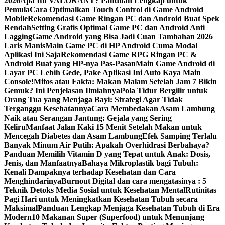
2026
Apa Itu VALORANT? Panduan Lengkap untuk
Pemula
Cara Optimalkan Touch Control di Game Android
Mobile
Rekomendasi Game Ringan PC dan Android Buat Spek
Rendah
Setting Grafis Optimal Game PC dan Android Anti
Lagging
Game Android yang Bisa Jadi Cuan Tambahan 2026
Laris Manis
Main Game PC di HP Android Cuma Modal
Aplikasi Ini Saja
Rekomendasi Game RPG Ringan PC &
Android Buat yang HP-nya Pas-Pasan
Main Game Android di
Layar PC Lebih Gede, Pake Aplikasi Ini Auto Kaya Main
Console!
Mitos atau Fakta: Makan Malam Setelah Jam 7 Bikin
Gemuk? Ini Penjelasan Ilmiahnya
Pola Tidur Bergilir untuk
Orang Tua yang Menjaga Bayi: Strategi Agar Tidak
Terganggu Kesehatannya
Cara Membedakan Asam Lambung
Naik atau Serangan Jantung: Gejala yang Sering
Keliru
Manfaat Jalan Kaki 15 Menit Setelah Makan untuk
Mencegah Diabetes dan Asam Lambung
Efek Samping Terlalu
Banyak Minum Air Putih: Apakah Overhidrasi Berbahaya?
Panduan Memilih Vitamin D yang Tepat untuk Anak: Dosis,
Jenis, dan Manfaatnya
Bahaya Mikroplastik bagi Tubuh:
Kenali Dampaknya terhadap Kesehatan dan Cara
Menghindarinya
Burnout Digital dan cara mengatasinya : 5
Teknik Detoks Media Sosial untuk Kesehatan Mental
Rutinitas
Pagi Hari untuk Meningkatkan Kesehatan Tubuh secara
Maksimal
Panduan Lengkap Menjaga Kesehatan Tubuh di Era
Modern
10 Makanan Super (Superfood) untuk Menunjang