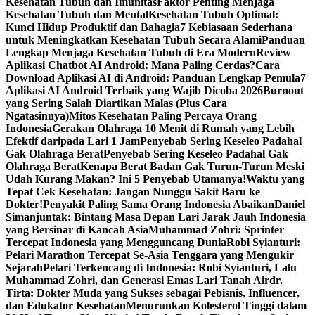
Kesehatan Tubuh dan Imunitas
Faktor Penting Menjaga
Kesehatan Tubuh dan Mental
Kesehatan Tubuh Optimal:
Kunci Hidup Produktif dan Bahagia
7 Kebiasaan Sederhana
untuk Meningkatkan Kesehatan Tubuh Secara Alami
Panduan
Lengkap Menjaga Kesehatan Tubuh di Era Modern
Review
Aplikasi Chatbot AI Android: Mana Paling Cerdas?
Cara
Download Aplikasi AI di Android: Panduan Lengkap Pemula
7
Aplikasi AI Android Terbaik yang Wajib Dicoba 2026
Burnout
yang Sering Salah Diartikan Malas (Plus Cara
Ngatasinnya)
Mitos Kesehatan Paling Percaya Orang
Indonesia
Gerakan Olahraga 10 Menit di Rumah yang Lebih
Efektif daripada Lari 1 JamPenyebab Sering Keseleo Padahal
Gak Olahraga Berat
Penyebab Sering Keseleo Padahal Gak
Olahraga Berat
Kenapa Berat Badan Gak Turun-Turun Meski
Udah Kurang Makan? Ini 5 Penyebab Utamanya!
Waktu yang
Tepat Cek Kesehatan: Jangan Nunggu Sakit Baru ke
Dokter!
Penyakit Paling Sama Orang Indonesia Abaikan
Daniel
Simanjuntak: Bintang Masa Depan Lari Jarak Jauh Indonesia
yang Bersinar di Kancah Asia
Muhammad Zohri: Sprinter
Tercepat Indonesia yang Mengguncang Dunia
Robi Syianturi:
Pelari Marathon Tercepat Se-Asia Tenggara yang Mengukir
Sejarah
Pelari Terkencang di Indonesia: Robi Syianturi, Lalu
Muhammad Zohri, dan Generasi Emas Lari Tanah Air
dr.
Tirta: Dokter Muda yang Sukses sebagai Pebisnis, Influencer,
dan Edukator Kesehatan
Menurunkan Kolesterol Tinggi dalam