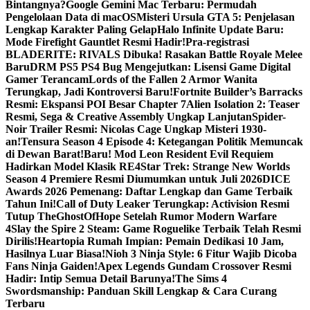
Bintangnya?
Google Gemini Mac Terbaru: Permudah
Pengelolaan Data di macOS
Misteri Ursula GTA 5: Penjelasan
Lengkap Karakter Paling Gelap
Halo Infinite Update Baru:
Mode Firefight Gauntlet Resmi Hadir!
Pra-registrasi
BLADERITE: RIVALS Dibuka! Rasakan Battle Royale Melee
Baru
DRM PS5 PS4 Bug Mengejutkan: Lisensi Game Digital
Gamer Terancam
Lords of the Fallen 2 Armor Wanita
Terungkap, Jadi Kontroversi Baru!
Fortnite Builder’s Barracks
Resmi: Ekspansi POI Besar Chapter 7
Alien Isolation 2: Teaser
Resmi, Sega & Creative Assembly Ungkap Lanjutan
Spider-
Noir Trailer Resmi: Nicolas Cage Ungkap Misteri 1930-
an!
Tensura Season 4 Episode 4: Ketegangan Politik Memuncak
di Dewan Barat!
Baru! Mod Leon Resident Evil Requiem
Hadirkan Model Klasik RE4
Star Trek: Strange New Worlds
Season 4 Premiere Resmi Diumumkan untuk Juli 2026
DICE
Awards 2026 Pemenang: Daftar Lengkap dan Game Terbaik
Tahun Ini!
Call of Duty Leaker Terungkap: Activision Resmi
Tutup TheGhostOfHope Setelah Rumor Modern Warfare
4
Slay the Spire 2 Steam: Game Roguelike Terbaik Telah Resmi
Dirilis!
Heartopia Rumah Impian: Pemain Dedikasi 10 Jam,
Hasilnya Luar Biasa!
Nioh 3 Ninja Style: 6 Fitur Wajib Dicoba
Fans Ninja Gaiden!
Apex Legends Gundam Crossover Resmi
Hadir: Intip Semua Detail Barunya!
The Sims 4
Swordsmanship: Panduan Skill Lengkap & Cara Curang
Terbaru