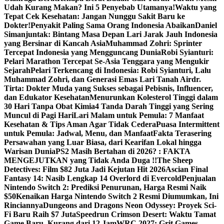
Udah Kurang Makan? Ini 5 Penyebab Utamanya!
Waktu yang
Tepat Cek Kesehatan: Jangan Nunggu Sakit Baru ke
Dokter!
Penyakit Paling Sama Orang Indonesia Abaikan
Daniel
Simanjuntak: Bintang Masa Depan Lari Jarak Jauh Indonesia
yang Bersinar di Kancah Asia
Muhammad Zohri: Sprinter
Tercepat Indonesia yang Mengguncang Dunia
Robi Syianturi:
Pelari Marathon Tercepat Se-Asia Tenggara yang Mengukir
Sejarah
Pelari Terkencang di Indonesia: Robi Syianturi, Lalu
Muhammad Zohri, dan Generasi Emas Lari Tanah Air
dr.
Tirta: Dokter Muda yang Sukses sebagai Pebisnis, Influencer,
dan Edukator Kesehatan
Menurunkan Kolesterol Tinggi dalam
30 Hari Tanpa Obat Kimia
4 Tanda Darah Tinggi yang Sering
Muncul di Pagi Hari
Lari Malam untuk Pemula: 7 Manfaat
Kesehatan & Tips Aman Agar Tidak Cedera
Puasa Intermittent
untuk Pemula: Jadwal, Menu, dan Manfaat
Fakta Terasering
Persawahan yang Luar Biasa, dari Kearifan Lokal hingga
Warisan Dunia
PS2 Masih Bertahan di 2026? : FAKTA
MENGEJUTKAN yang Tidak Anda Duga !!
The Sheep
Detectives: Film $82 Juta Jadi Kejutan Hit 2026
Ascian Final
Fantasy 14: Nasib Lengkap 14 Overlord di Evercold
Penjualan
Nintendo Switch 2: Prediksi Penurunan, Harga Resmi Naik
$50
Kenaikan Harga Nintendo Switch 2 Resmi Diumumkan, Ini
Rinciannya
Dungeons and Dragons Neon Odyssey: Proyek Sci-
Fi Baru Raih $7 Juta
Speedrun Crimson Desert: Waktu Tamat
Game Baru, Kurang dari 12 Jam
WRC 2027: Grit Games