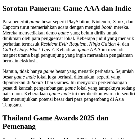
Sorotan Pameran: Game AAA dan Indie
Para penerbit
game
besar seperti PlayStation, Nintendo, Xbox, dan
Capcom turut memeriahkan acara dengan mengisi
booth
mereka.
Mereka menyediakan demo
game
yang belum dirilis untuk
dinikmati oleh para penggemar lokal. Beberapa judul yang menarik
perhatian termasuk
Resident Evil: Requiem
,
Ninja Gaiden 4
, dan
Call of Duty: Black Ops 7
. Kehadiran
game
AAA ini menjadi
magnet utama bagi pengunjung yang ingin merasakan pengalaman
bermain eksklusif.
Namun, tidak hanya
game
besar yang menarik perhatian. Sejumlah
besar
game indie
lokal juga berhasil ditemukan, seperti yang
dipamerkan di
booth
Thai Games. Ini menyoroti perkembangan
pesat di kancah pengembangan
game
lokal yang tampaknya sedang
naik daun. Keberadaan
game indie
ini memberikan warna tersendiri
dan menunjukkan potensi besar dari para pengembang di Asia
Tenggara.
Thailand Game Awards 2025 dan
Pemenang