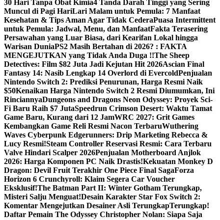
30 Hari Tanpa Obat Kimia
4 Tanda Darah Tinggi yang Sering
Muncul di Pagi Hari
Lari Malam untuk Pemula: 7 Manfaat
Kesehatan & Tips Aman Agar Tidak Cedera
Puasa Intermittent
untuk Pemula: Jadwal, Menu, dan Manfaat
Fakta Terasering
Persawahan yang Luar Biasa, dari Kearifan Lokal hingga
Warisan Dunia
PS2 Masih Bertahan di 2026? : FAKTA
MENGEJUTKAN yang Tidak Anda Duga !!
The Sheep
Detectives: Film $82 Juta Jadi Kejutan Hit 2026
Ascian Final
Fantasy 14: Nasib Lengkap 14 Overlord di Evercold
Penjualan
Nintendo Switch 2: Prediksi Penurunan, Harga Resmi Naik
$50
Kenaikan Harga Nintendo Switch 2 Resmi Diumumkan, Ini
Rinciannya
Dungeons and Dragons Neon Odyssey: Proyek Sci-
Fi Baru Raih $7 Juta
Speedrun Crimson Desert: Waktu Tamat
Game Baru, Kurang dari 12 Jam
WRC 2027: Grit Games
Kembangkan Game Reli Resmi Nacon Terbaru
Wuthering
Waves Cyberpunk Edgerunners: Drip Marketing Rebecca &
Lucy Resmi!
Steam Controller Reservasi Resmi: Cara Terbaru
Valve Hindari Scalper 2026
Penjualan Motherboard Anjlok
2026: Harga Komponen PC Naik Drastis!
Kekuatan Monkey D
Dragon: Devil Fruit Terakhir One Piece Final Saga
Forza
Horizon 6 Crunchyroll: Klaim Segera Car Voucher
Eksklusif!
The Batman Part II: Winter Gotham Terungkap,
Misteri Salju Menguat!
Desain Karakter Star Fox Switch 2:
Komentar Mengejutkan Desainer Asli Terungkap
Terungkap!
Daftar Pemain The Odyssey Christopher Nolan: Siapa Saja