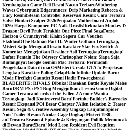
Kembangkan Game Reli Resmi Nacon Terbaru
Wuthering
Waves Cyberpunk Edgerunners: Drip Marketing Rebecca &
Lucy Resmi!
Steam Controller Reservasi Resmi: Cara Terbaru
Valve Hindari Scalper 2026
Penjualan Motherboard Anjlok
2026: Harga Komponen PC Naik Drastis!
Kekuatan Monkey D
Dragon: Devil Fruit Terakhir One Piece Final Saga
Forza
Horizon 6 Crunchyroll: Klaim Segera Car Voucher
Eksklusif!
The Batman Part II: Winter Gotham Terungkap,
Misteri Salju Menguat!
Desain Karakter Star Fox Switch 2:
Komentar Mengejutkan Desainer Asli Terungkap
Terungkap!
Daftar Pemain The Odyssey Christopher Nolan: Siapa Saja
Bintangnya?
Google Gemini Mac Terbaru: Permudah
Pengelolaan Data di macOS
Misteri Ursula GTA 5: Penjelasan
Lengkap Karakter Paling Gelap
Halo Infinite Update Baru:
Mode Firefight Gauntlet Resmi Hadir!
Pra-registrasi
BLADERITE: RIVALS Dibuka! Rasakan Battle Royale Melee
Baru
DRM PS5 PS4 Bug Mengejutkan: Lisensi Game Digital
Gamer Terancam
Lords of the Fallen 2 Armor Wanita
Terungkap, Jadi Kontroversi Baru!
Fortnite Builder’s Barracks
Resmi: Ekspansi POI Besar Chapter 7
Alien Isolation 2: Teaser
Resmi, Sega & Creative Assembly Ungkap Lanjutan
Spider-
Noir Trailer Resmi: Nicolas Cage Ungkap Misteri 1930-
an!
Tensura Season 4 Episode 4: Ketegangan Politik Memuncak
di Dewan Barat!
Baru! Mod Leon Resident Evil Requiem