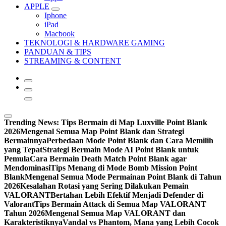
APPLE
Iphone
iPad
Macbook
TEKNOLOGI & HARDWARE GAMING
PANDUAN & TIPS
STREAMING & CONTENT
Trending News:
Tips Bermain di Map Luxville Point Blank
2026
Mengenal Semua Map Point Blank dan Strategi
Bermainnya
Perbedaan Mode Point Blank dan Cara Memilih
yang Tepat
Strategi Bermain Mode AI Point Blank untuk
Pemula
Cara Bermain Death Match Point Blank agar
Mendominasi
Tips Menang di Mode Bomb Mission Point
Blank
Mengenal Semua Mode Permainan Point Blank di Tahun
2026
Kesalahan Rotasi yang Sering Dilakukan Pemain
VALORANT
Bertahan Lebih Efektif Menjadi Defender di
Valorant
Tips Bermain Attack di Semua Map VALORANT
Tahun 2026
Mengenal Semua Map VALORANT dan
Karakteristiknya
Vandal vs Phantom, Mana yang Lebih Cocok