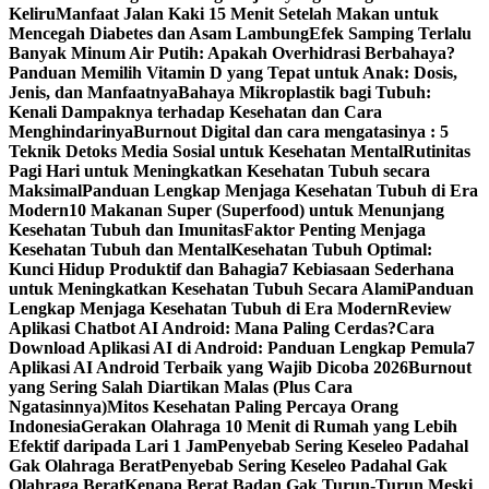
Keliru
Manfaat Jalan Kaki 15 Menit Setelah Makan untuk
Mencegah Diabetes dan Asam Lambung
Efek Samping Terlalu
Banyak Minum Air Putih: Apakah Overhidrasi Berbahaya?
Panduan Memilih Vitamin D yang Tepat untuk Anak: Dosis,
Jenis, dan Manfaatnya
Bahaya Mikroplastik bagi Tubuh:
Kenali Dampaknya terhadap Kesehatan dan Cara
Menghindarinya
Burnout Digital dan cara mengatasinya : 5
Teknik Detoks Media Sosial untuk Kesehatan Mental
Rutinitas
Pagi Hari untuk Meningkatkan Kesehatan Tubuh secara
Maksimal
Panduan Lengkap Menjaga Kesehatan Tubuh di Era
Modern
10 Makanan Super (Superfood) untuk Menunjang
Kesehatan Tubuh dan Imunitas
Faktor Penting Menjaga
Kesehatan Tubuh dan Mental
Kesehatan Tubuh Optimal:
Kunci Hidup Produktif dan Bahagia
7 Kebiasaan Sederhana
untuk Meningkatkan Kesehatan Tubuh Secara Alami
Panduan
Lengkap Menjaga Kesehatan Tubuh di Era Modern
Review
Aplikasi Chatbot AI Android: Mana Paling Cerdas?
Cara
Download Aplikasi AI di Android: Panduan Lengkap Pemula
7
Aplikasi AI Android Terbaik yang Wajib Dicoba 2026
Burnout
yang Sering Salah Diartikan Malas (Plus Cara
Ngatasinnya)
Mitos Kesehatan Paling Percaya Orang
Indonesia
Gerakan Olahraga 10 Menit di Rumah yang Lebih
Efektif daripada Lari 1 JamPenyebab Sering Keseleo Padahal
Gak Olahraga Berat
Penyebab Sering Keseleo Padahal Gak
Olahraga Berat
Kenapa Berat Badan Gak Turun-Turun Meski