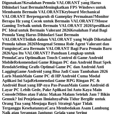
Digunakan?
Kesalahan Pemula VALORANT yang Harus
Dihindari Saat Bermain
Meningkatkan FPS Windows untuk
Membantu Bermain VALORANT
Keyboard Mechanical
VALORANT Berpengaruh di Gameplay Permainan?
Monitor
Berapa Hz yang Cocok untuk Bermain VALORANT?
Mouse
Gaming Terbaik untuk Bermain VALORANT 2026
Spesifikasi
PC Ideal untuk Bermain Valorant 2026
Kesalahan Fatal Bagi
Pemula Yang Harus Dihindari Saat Bermain
VALORANT
Istilah dalam VALORANT yang Wajib Diketahui
Pemula tahun 2026
Mengenal Semua Role Agent Valorant dan
Fungsinya
Cara Bermain VALORANT Bagi Para Pemain Baru
2026
Apa Itu VALORANT? Panduan Lengkap untuk
Pemula
Cara Optimalkan Touch Control di Game Android
Mobile
Rekomendasi Game Ringan PC dan Android Buat Spek
Rendah
Setting Grafis Optimal Game PC dan Android Anti
Lagging
Game Android yang Bisa Jadi Cuan Tambahan 2026
Laris Manis
Main Game PC di HP Android Cuma Modal
Aplikasi Ini Saja
Rekomendasi Game RPG Ringan PC &
Android Buat yang HP-nya Pas-Pasan
Main Game Android di
Layar PC Lebih Gede, Pake Aplikasi Ini Auto Kaya Main
Console!
Mitos atau Fakta: Makan Malam Setelah Jam 7 Bikin
Gemuk? Ini Penjelasan Ilmiahnya
Pola Tidur Bergilir untuk
Orang Tua yang Menjaga Bayi: Strategi Agar Tidak
Terganggu Kesehatannya
Cara Membedakan Asam Lambung
Naik atau Serangan Jantung: Gejala yang Sering