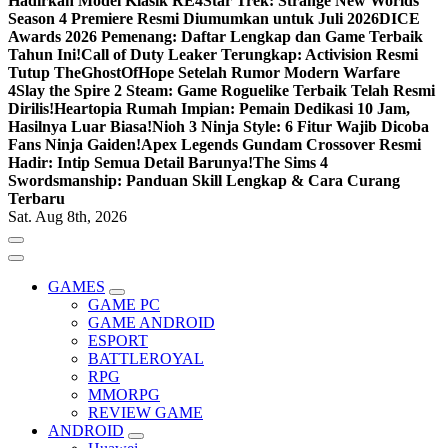
Hadirkan Model Klasik RE4
Star Trek: Strange New Worlds
Season 4 Premiere Resmi Diumumkan untuk Juli 2026
DICE
Awards 2026 Pemenang: Daftar Lengkap dan Game Terbaik
Tahun Ini!
Call of Duty Leaker Terungkap: Activision Resmi
Tutup TheGhostOfHope Setelah Rumor Modern Warfare
4
Slay the Spire 2 Steam: Game Roguelike Terbaik Telah Resmi
Dirilis!
Heartopia Rumah Impian: Pemain Dedikasi 10 Jam,
Hasilnya Luar Biasa!
Nioh 3 Ninja Style: 6 Fitur Wajib Dicoba
Fans Ninja Gaiden!
Apex Legends Gundam Crossover Resmi
Hadir: Intip Semua Detail Barunya!
The Sims 4
Swordsmanship: Panduan Skill Lengkap & Cara Curang
Terbaru
Sat. Aug 8th, 2026
GAMES
GAME PC
GAME ANDROID
ESPORT
BATTLEROYAL
RPG
MMORPG
REVIEW GAME
ANDROID