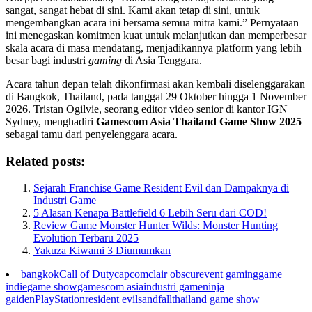
sangat, sangat hebat di sini. Kami akan tetap di sini, untuk
mengembangkan acara ini bersama semua mitra kami.” Pernyataan
ini menegaskan komitmen kuat untuk melanjutkan dan memperbesar
skala acara di masa mendatang, menjadikannya platform yang lebih
besar bagi industri
gaming
di Asia Tenggara.
Acara tahun depan telah dikonfirmasi akan kembali diselenggarakan
di Bangkok, Thailand, pada tanggal 29 Oktober hingga 1 November
2026. Tristan Ogilvie, seorang editor video senior di kantor IGN
Sydney, menghadiri
Gamescom Asia Thailand Game Show 2025
sebagai tamu dari penyelenggara acara.
Related posts:
Sejarah Franchise Game Resident Evil dan Dampaknya di
Industri Game
5 Alasan Kenapa Battlefield 6 Lebih Seru dari COD!
Review Game Monster Hunter Wilds: Monster Hunting
Evolution Terbaru 2025
Yakuza Kiwami 3 Diumumkan
bangkok
Call of Duty
capcom
clair obscur
event gaming
game
indie
game show
gamescom asia
industri game
ninja
gaiden
PlayStation
resident evil
sandfall
thailand game show