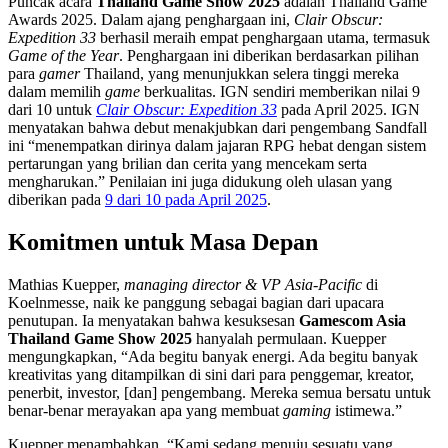
Puncak acara
Thailand Game Show 2025
adalah Thailand Game
Awards 2025. Dalam ajang penghargaan ini,
Clair Obscur:
Expedition 33
berhasil meraih empat penghargaan utama, termasuk
Game of the Year
. Penghargaan ini diberikan berdasarkan pilihan
para
gamer
Thailand, yang menunjukkan selera tinggi mereka
dalam memilih
game
berkualitas. IGN sendiri memberikan nilai 9
dari 10 untuk
Clair Obscur: Expedition 33
pada April 2025. IGN
menyatakan bahwa debut menakjubkan dari pengembang Sandfall
ini “menempatkan dirinya dalam jajaran RPG hebat dengan sistem
pertarungan yang brilian dan cerita yang mencekam serta
mengharukan.” Penilaian ini juga didukung oleh ulasan yang
diberikan pada
9 dari 10 pada April 2025
.
Komitmen untuk Masa Depan
Mathias Kuepper,
managing director & VP Asia-Pacific
di
Koelnmesse, naik ke panggung sebagai bagian dari upacara
penutupan. Ia menyatakan bahwa kesuksesan
Gamescom Asia
Thailand Game Show 2025
hanyalah permulaan. Kuepper
mengungkapkan, “Ada begitu banyak energi. Ada begitu banyak
kreativitas yang ditampilkan di sini dari para penggemar, kreator,
penerbit, investor, [dan] pengembang. Mereka semua bersatu untuk
benar-benar merayakan apa yang membuat
gaming
istimewa.”
Kuepper menambahkan, “Kami sedang menuju sesuatu yang