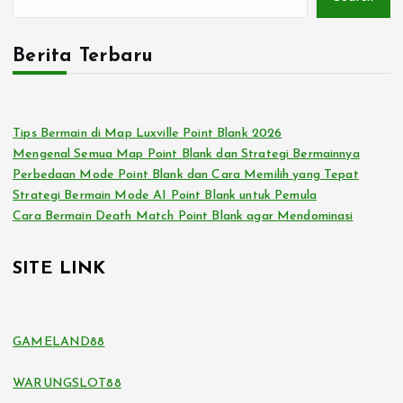
Berita Terbaru
Tips Bermain di Map Luxville Point Blank 2026
Mengenal Semua Map Point Blank dan Strategi Bermainnya
Perbedaan Mode Point Blank dan Cara Memilih yang Tepat
Strategi Bermain Mode AI Point Blank untuk Pemula
Cara Bermain Death Match Point Blank agar Mendominasi
SITE LINK
GAMELAND88
WARUNGSLOT88