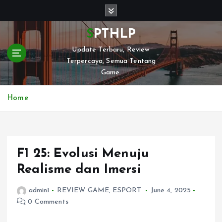
S
k
i
SPTHLP
p
Update Terbaru, Review
t
Terpercaya, Semua Tentang
o
Game.
c
o
n
Home
t
e
n
t
F1 25: Evolusi Menuju
Realisme dan Imersi
admin1
REVIEW GAME
,
ESPORT
June 4, 2025
0 Comments