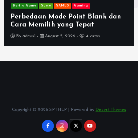
Berita Game
Game
GAMES
Gaming
Perbedaan Mode Point Blank dan
Cara Memilih yang Tepat
By
admin1
August 5, 2026
4 views
Copyright © 2026 SPTHLP | Powered by
Desert Themes