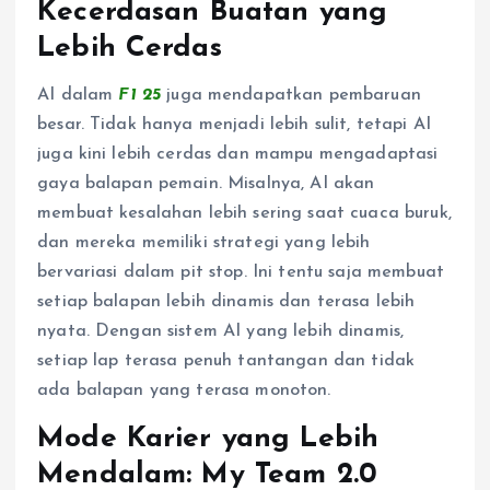
Kecerdasan Buatan yang
Lebih Cerdas
AI dalam
F1 25
juga mendapatkan pembaruan
besar. Tidak hanya menjadi lebih sulit, tetapi AI
juga kini lebih cerdas dan mampu mengadaptasi
gaya balapan pemain. Misalnya, AI akan
membuat kesalahan lebih sering saat cuaca buruk,
dan mereka memiliki strategi yang lebih
bervariasi dalam pit stop. Ini tentu saja membuat
setiap balapan lebih dinamis dan terasa lebih
nyata. Dengan sistem AI yang lebih dinamis,
setiap lap terasa penuh tantangan dan tidak
ada balapan yang terasa monoton.
Mode Karier yang Lebih
Mendalam: My Team 2.0