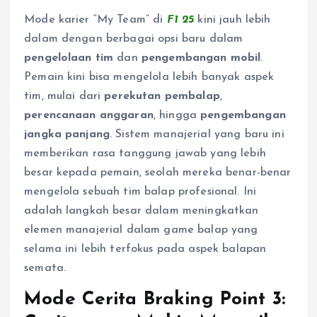
Mode karier “My Team” di
F1 25
kini jauh lebih
dalam dengan berbagai opsi baru dalam
pengelolaan tim
dan
pengembangan mobil
.
Pemain kini bisa mengelola lebih banyak aspek
tim, mulai dari
perekutan pembalap
,
perencanaan anggaran
, hingga
pengembangan
jangka panjang
. Sistem manajerial yang baru ini
memberikan rasa tanggung jawab yang lebih
besar kepada pemain, seolah mereka benar-benar
mengelola sebuah tim balap profesional. Ini
adalah langkah besar dalam meningkatkan
elemen manajerial dalam game balap yang
selama ini lebih terfokus pada aspek balapan
semata.
Mode Cerita Braking Point 3: