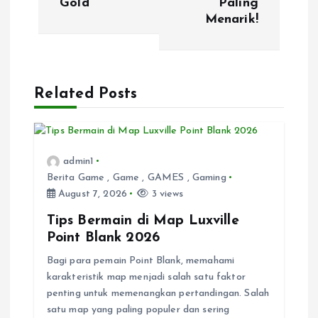
Gold
Paling
t
Menarik!
n
a
Related Posts
v
i
admin1
Berita Game
,
Game
,
GAMES
,
Gaming
g
August 7, 2026
3 views
a
Tips Bermain di Map Luxville
Point Blank 2026
t
Bagi para pemain Point Blank, memahami
karakteristik map menjadi salah satu faktor
i
penting untuk memenangkan pertandingan. Salah
satu map yang paling populer dan sering