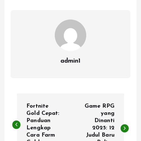
admin1
P
Fortnite
Game RPG
o
Gold Cepat:
yang
Panduan
Dinanti
Lengkap
2025: 12
s
Cara Farm
Judul Baru