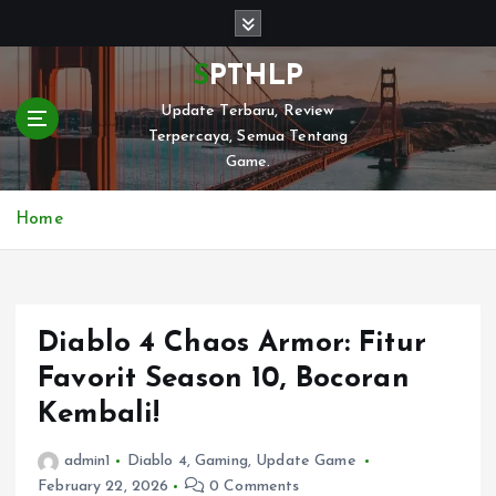
S
k
i
SPTHLP
p
Update Terbaru, Review
t
Terpercaya, Semua Tentang
o
Game.
c
o
n
Home
t
e
n
t
Diablo 4 Chaos Armor: Fitur
Favorit Season 10, Bocoran
Kembali!
admin1
Diablo 4
,
Gaming
,
Update Game
February 22, 2026
0 Comments